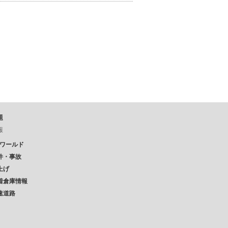
題
報
Pワールド
件・事故
上げ
着倉庫情報
速道路