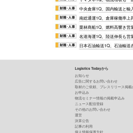
中央倉庫1Q、国内輸送と輸
南総通運1Q、倉庫稼働率上
栗林商船1Q、燃料高響き営
名港海運1Q、陸送伸長も営業
日本石油輸送1Q、石油輸送
Logistics Todayから
お知らせ
広告に関するお問い合わせ
取材のご依頼、プレスリリース掲載
お申込み
物流セミナー情報の掲載申込み
ニュース配信登録
その他のお問い合わせ
運営
決算公告
記事の利用
個人情報保護方針