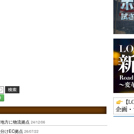
録
ャ地方に物流拠点
24/12/06
分けEC拠点
26/07/22