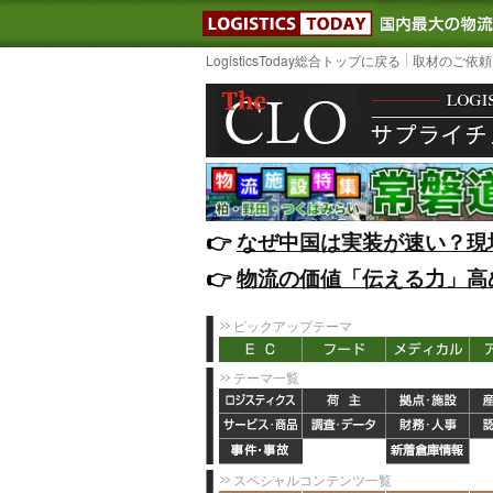
LOGISTIC
LogisticsToday総合トップに戻る
取材のご依頼
👉️
なぜ中国は実装が速い？現
👉️
物流の価値「伝える力」高
ピックアップテーマ
テーマ一覧
スペシャルコンテンツ一覧