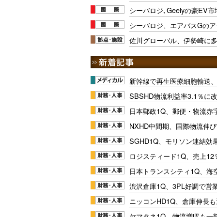
シーバロジ､Geelyの豪E
シーバロジ、エアバスGのア
佐川グローバル、伊勢崎に
新幹線で再生医療細胞輸送
SBSHD物流利益率3.1％
日本郵政1Q、郵便・物流赤
NXHD中間期、国際物流伸び
SGHD1Q、モリソン連結効
ロジスティード1Q、売上1
日本トランスシティ1Q、海
渋沢倉庫1Q、3PL好調で営
ニッコンHD1Q、倉庫伸長
ヤマタネ1Q、物流増収も一