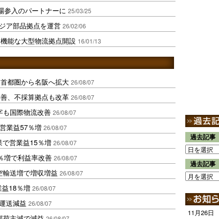
V市場参入のパートナーに
25/03/25
ジア部品拠点を運営
26/02/06
多機能な大型物流拠点開設
16/01/13
、首都圏から名阪へ拡大
26/08/07
に改善、不採算拠点も改革
26/08/07
字も国際物流改善
26/08/07
営業益57％増
26/08/07
過去記事
果で営業益15％増
26/08/07
2％増で利益率改善
26/08/07
過去記事
空輸送増で増収増益
26/08/07
業益18％増
26/08/07
も運送減益
26/08/07
11月26日
部荷主減で減益
26/08/07