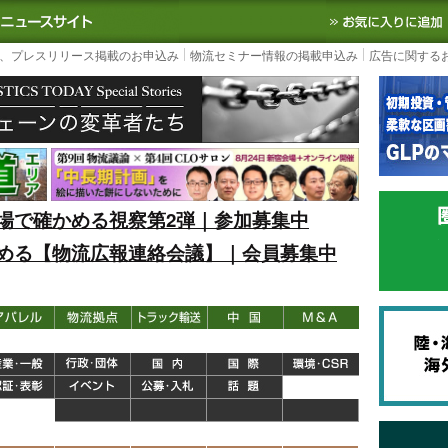
S TODAY｜国内最大の物流ニュースサイト
3PL, SCMなど国内外の最新の物流
、プレスリリース掲載のお申込み
物流セミナー情報の掲載申込み
広告に関する
場で確かめる視察第2弾｜参加募集中
める【物流広報連絡会議】｜会員募集中