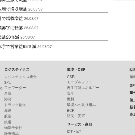
入増で増収増益
26/08/07
昇で増収増益
26/08/07
業赤字に転落
26/08/07
益23％減
26/08/07
赤字で営業益68％減
26/08/07
ロジスティクス
環境・CSR
話
ロジスティクス総合
CSR
短
モーダルシフト
3PL
D
フォワーダー
再生可能エネルギー
の
事
倉庫
安全
港湾
燃料
値
トラック輸送
環境への取り組み
新
海運
BCP
高
防災・災害
航空
鉄道
サービス・商品
物流子会社
ICT・IoT
静脈物流