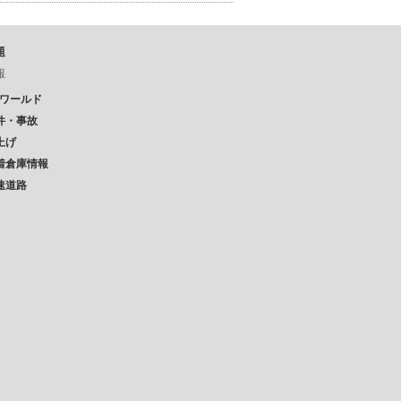
題
報
Pワールド
件・事故
上げ
着倉庫情報
速道路