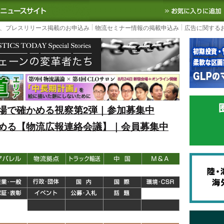
S TODAY｜国内最大の物流ニュースサイト
3PL, SCMなど国内外の最新の物流
、プレスリリース掲載のお申込み
物流セミナー情報の掲載申込み
広告に関する
場で確かめる視察第2弾｜参加募集中
める【物流広報連絡会議】｜会員募集中