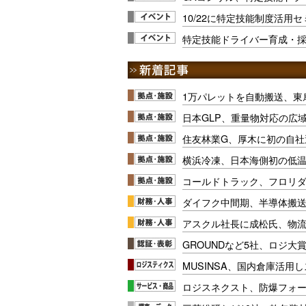
10/22に特定技能制度活用
特定技能ドライバー育成・採用
1万パレットを自動搬送、東
日本GLP、重量物対応の広
住友林業G、厚木に初の自社
横浜冷凍、日本海側初の低
コールドトラック、フロリ
ダイフク中間期、半導体搬
アスクル社長に成松氏、物
GROUNDなど5社、ロジ大
MUSINSA、国内倉庫活用
ロジスネクスト、防爆フォ