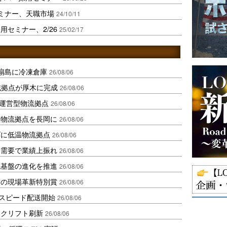
セミナー、天職市場
24/10/11
セミナー、2/26
25/02/17
扇島に冷凍倉庫
26/08/06
域拠点が厚木に完成
26/08/06
運営型物流拠点
26/08/06
温物流拠点を長岡に
26/08/06
ダに低温物流拠点
26/08/06
送需要で業績上振れ
26/08/06
流基盤の進化を推進
26/08/06
賞の現場革新特別賞
26/08/06
しスピード配送開始
26/08/06
ークリフト刷新
26/08/06