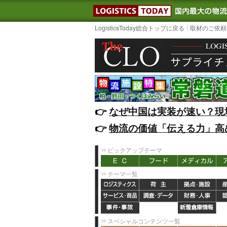
LOGISTIC
LogisticsToday総合トップに戻る
取材のご依頼
👉️
なぜ中国は実装が速い？現
👉️
物流の価値「伝える力」高
ピックアップテーマ
テーマ一覧
スペシャルコンテンツ一覧