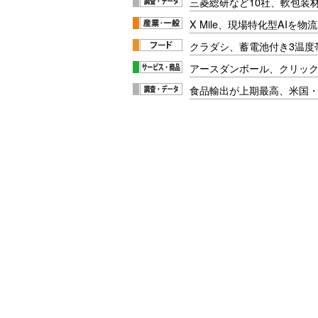
三菱総研など10社、軟包装
X Mile、現場特化型AIを
クラダシ、蓄電池付き3温度
アースダンボール、クリッ
食品輸出が上期最高、米国