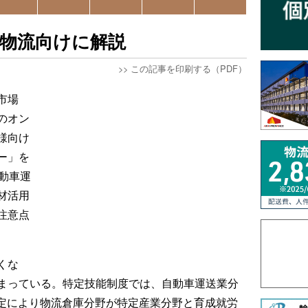
、物流向けに解説
>>
この記事を印刷する（PDF）
市場
のオン
様向け
ー」を
動車運
材活用
注意点
くな
まっている。特定技能制度では、自動車運送業分
議決定により物流倉庫分野が特定産業分野と育成就労