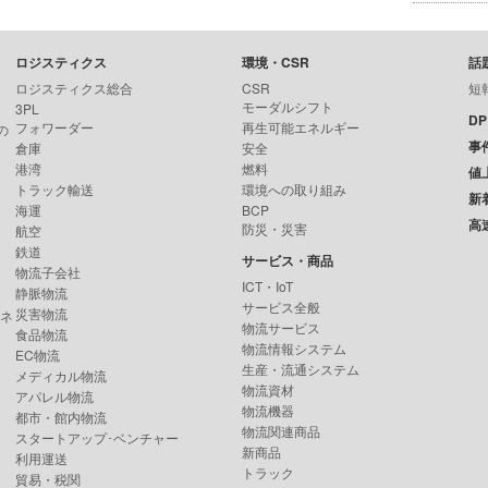
ロジスティクス
環境・CSR
話
ロジスティクス総合
CSR
短
モーダルシフト
3PL
D
フォワーダー
再生可能エネルギー
の
事
倉庫
安全
港湾
燃料
値
トラック輸送
環境への取り組み
新
海運
BCP
高
防災・災害
航空
鉄道
サービス・商品
物流子会社
ICT・IoT
静脈物流
サービス全般
災害物流
ンネ
物流サービス
食品物流
物流情報システム
EC物流
生産・流通システム
メディカル物流
物流資材
アパレル物流
物流機器
都市・館内物流
物流関連商品
スタートアップ･ベンチャー
新商品
利用運送
トラック
貿易・税関