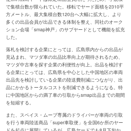
で集積台数が限られていた。移転でヤード面積を2310平
方メートル、最大集積台数120台へ大幅に拡大し、より
多くの出品会員が出品できる体制を整え、同社のオーク
ション会場「smap神戸」のサブヤードとして機能を拡充
した。
落札を検討する企業にとっては、広島県内からの出品が
見込まれ、マツダ車の出品比率向上が期待されるため、
マツダ中古車を探す企業の利便性が向上。出品を検討す
る企業にとっては、広島県を中心とした中国地区の車両
出品先を検討している企業の陸送費削減につながり、出
品にかかるトータルコストを削減できるようになる。特
に中国地区からの満了車の引取からsmap出品までの期間
を短縮する。
また、スペイス・ムーブ専属のドライバーが車両の引取
を行う車両陸送商品「super車取便」を全国6か所のヤー
ドを起点に展開しているが、広島ヤードでも8月下旬か