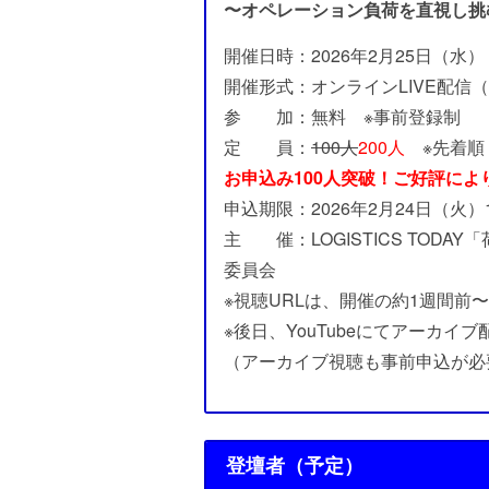
〜オペレーション負荷を直視し挑
開催日時：2026年2月25日（水） 
開催形式：オンラインLIVE配信（Y
参 加：無料 ※事前登録制
定 員：
100人
200人
※先着順
お申込み100人突破！ご好評によ
申込期限：2026年2月24日（火）
主 催：LOGISTICS TOD
委員会
※視聴URLは、開催の約1週間
※後日、YouTubeにてアーカイ
（アーカイブ視聴も事前申込が必
登壇者（予定）