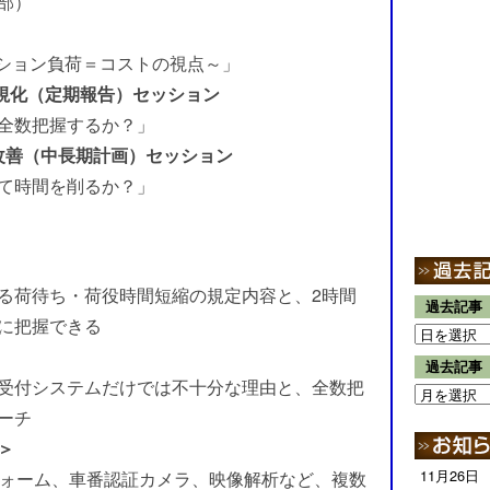
集部）
ーション負荷＝コストの視点～」
半）可視化（定期報告）セッション
全数把握するか？」
後半）：改善（中長期計画）セッション
て時間を削るか？」
る荷待ち・荷役時間短縮の規定内容と、2時間
過去記事
に把握できる
過去記事
受付システムだけでは不十分な理由と、全数把
ーチ
＞
11月26日
トフォーム、車番認証カメラ、映像解析など、複数