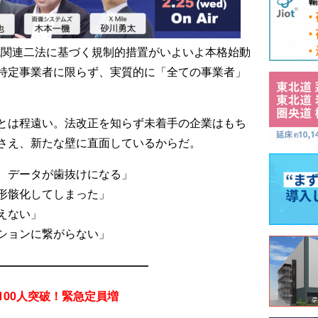
物流関連二法に基づく規制的措置がいよいよ本格始動
特定事業者に限らず、実質的に「全ての事業者」
とは程遠い。法改正を知らず未着手の企業はもち
さえ、新たな壁に直面しているからだ。
、データが歯抜けになる」
形骸化してしまった」
えない」
ションに繋がらない」
——————————————
100人突破！緊急定員増