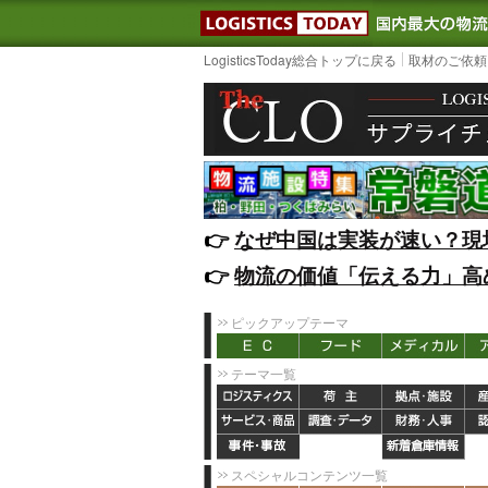
LOGISTIC
LogisticsToday総合トップに戻る
取材のご依頼
👉️
なぜ中国は実装が速い？現
👉️
物流の価値「伝える力」高
ピックアップテーマ
テーマ一覧
スペシャルコンテンツ一覧