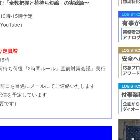
む「全数把握と荷待ち短縮」の実践論〜
13時-15時予定
ouTube）
り定員増
16時
AY「荷待ち荷役『2時間ルール』直前対策会議」実行
前〜前日を目処にメールにてご連絡いたします
ブ配信を予定しています
要です）