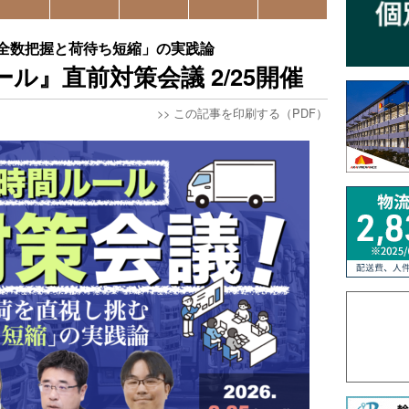
全数把握と荷待ち短縮」の実践論
ル』直前対策会議 2/25開催
>>
この記事を印刷する（PDF）