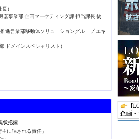
役社長）
機器事業部 企画マーケティング課 担当課長 物
X推進営業部移動体ソリューショングループ エキ
X事業部 ドメインスペシャリスト）
）
・現状把握
荷主に課される責任」