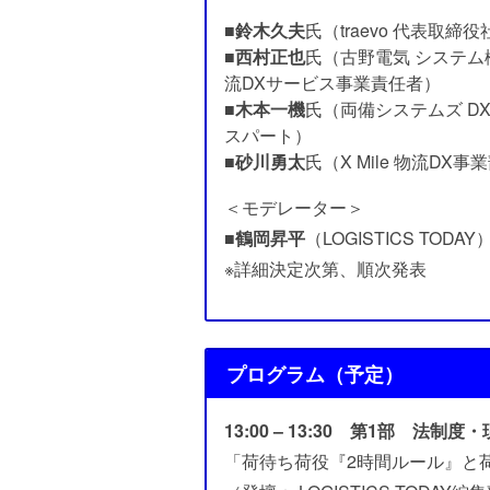
■
鈴木久夫
氏（traevo 代表取締
■
西村正也
氏（古野電気 システム
流DXサービス事業責任者）
■
木本一機
氏（両備システムズ D
スパート）
■
砂川勇太
氏（X Mile 物流D
＜モデレーター＞
■
鶴岡昇平
（LOGISTICS TODAY
※詳細決定次第、順次発表
プログラム（予定）
13:00 – 13:30 第1部 法制度
「荷待ち荷役『2時間ルール』と