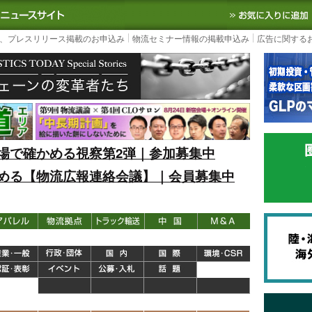
S TODAY｜国内最大の物流ニュースサイト
3PL, SCMなど国内外の最新の物流
、プレスリリース掲載のお申込み
物流セミナー情報の掲載申込み
広告に関する
場で確かめる視察第2弾｜参加募集中
める【物流広報連絡会議】｜会員募集中