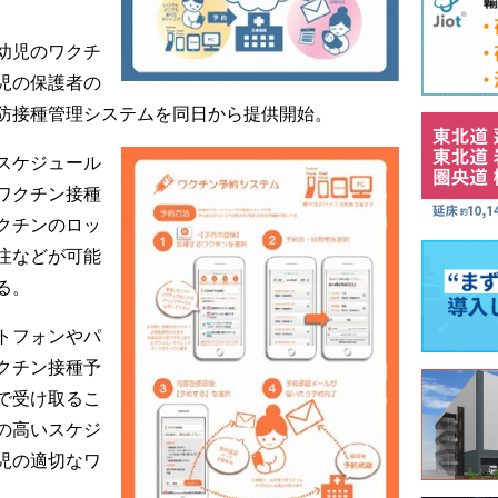
幼児のワクチ
児の保護者の
防接種管理システムを同日から提供開始。
スケジュール
ワクチン接種
クチンのロッ
注などが可能
る。
トフォンやパ
クチン接種予
で受け取るこ
の高いスケジ
児の適切なワ