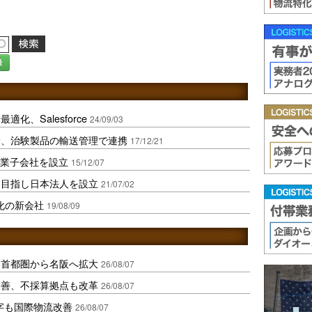
録
化、Salesforce
24/09/03
サ、治験製品の輸送管理で連携
17/12/21
事業子会社を設立
15/12/07
拓目指し日本法人を設立
21/07/02
化の新会社
19/08/09
、首都圏から名阪へ拡大
26/08/07
に改善、不採算拠点も改革
26/08/07
字も国際物流改善
26/08/07