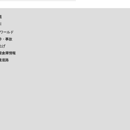
題
報
Pワールド
件・事故
上げ
着倉庫情報
速道路