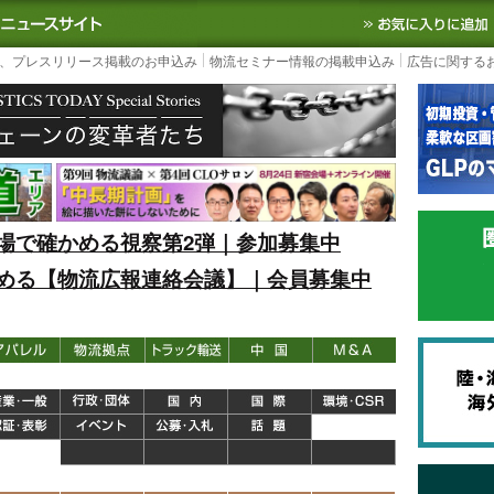
S TODAY｜国内最大の物流ニュースサイト
3PL, SCMなど国内外の最新の物流
、プレスリリース掲載のお申込み
物流セミナー情報の掲載申込み
広告に関する
場で確かめる視察第2弾｜参加募集中
める【物流広報連絡会議】｜会員募集中