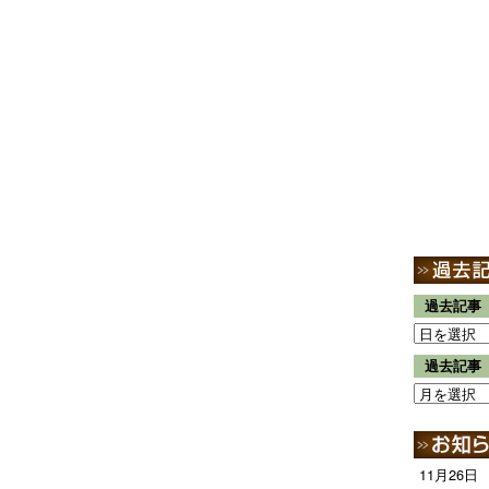
過去記事
過去記事
11月26日