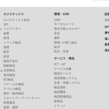
ロジスティクス
環境・CSR
話
ロジスティクス総合
CSR
短
モーダルシフト
3PL
D
フォワーダー
再生可能エネルギー
の
事
倉庫
安全
港湾
燃料
値
トラック輸送
環境への取り組み
新
海運
BCP
高
防災・災害
航空
鉄道
サービス・商品
物流子会社
ICT・IoT
静脈物流
サービス全般
災害物流
ンネ
物流サービス
食品物流
物流情報システム
EC物流
生産・流通システム
メディカル物流
物流資材
アパレル物流
物流機器
都市・館内物流
物流関連商品
スタートアップ･ベンチャー
新商品
利用運送
トラック
貿易・税関