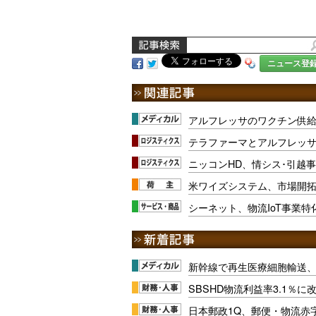
ニュース登
アルフレッサのワクチン供給最適
テラファーマとアルフレッ
ニッコンHD、情シス･引越
米ワイズシステム、市場開
シーネット、物流IoT事業特
新幹線で再生医療細胞輸送
SBSHD物流利益率3.1％
日本郵政1Q、郵便・物流赤