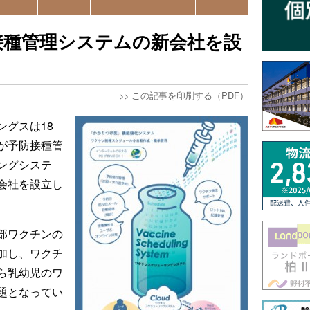
接種管理システムの新会社を設
>>
この記事を印刷する（PDF）
ングスは18
が予防接種管
ングシステ
会社を設立し
部ワクチンの
加し、ワクチ
ら乳幼児のワ
題となってい