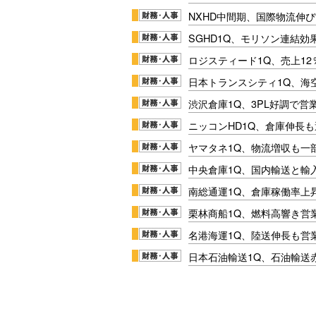
NXHD中間期、国際物流伸び
SGHD1Q、モリソン連結効
ロジスティード1Q、売上1
日本トランスシティ1Q、海
渋沢倉庫1Q、3PL好調で営
ニッコンHD1Q、倉庫伸長
ヤマタネ1Q、物流増収も一
中央倉庫1Q、国内輸送と輸
南総通運1Q、倉庫稼働率上
栗林商船1Q、燃料高響き営
名港海運1Q、陸送伸長も営業
日本石油輸送1Q、石油輸送