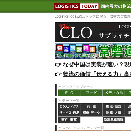
LOGISTIC
LogisticsToday総合トップに戻る
取材のご依頼
👉️
なぜ中国は実装が速い？現
👉️
物流の価値「伝える力」高
ピックアップテーマ
テーマ一覧
スペシャルコンテンツ一覧