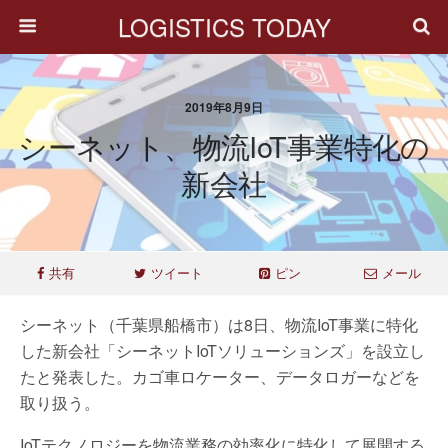
LOGISTICS TODAY
2019年8月9日
シーネット、物流IoT事業特化の
新会社
共有
ツイート
ピン
メール
シーネット（千葉県船橋市）は8日、物流IoT事業に特化
した新会社「シーネットIoTソリューションズ」を設立し
たと発表した。カゴ車ロケーター、データロガーなどを
取り扱う。
IoTテクノロジーを物流業務の効率化に特化して展開する