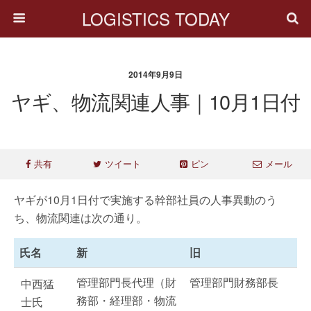
LOGISTICS TODAY
2014年9月9日
ヤギ、物流関連人事｜10月1日付
共有
ツイート
ピン
メール
ヤギが10月1日付で実施する幹部社員の人事異動のう
ち、物流関連は次の通り。
氏名
新
旧
管理部門長代理（財
管理部門財務部長
中西猛
務部・経理部・物流
士氏