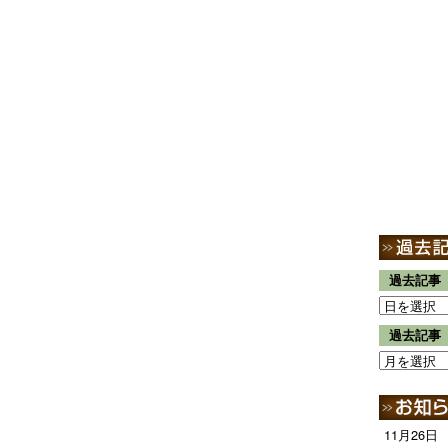
過去記事
過去記事
11月26日