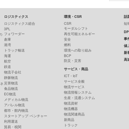
ロジスティクス
環境・CSR
話
ロジスティクス総合
CSR
短
モーダルシフト
3PL
D
フォワーダー
再生可能エネルギー
の
事
倉庫
安全
港湾
燃料
値
トラック輸送
環境への取り組み
新
海運
BCP
高
防災・災害
航空
鉄道
サービス・商品
物流子会社
ICT・IoT
静脈物流
サービス全般
災害物流
ンネ
物流サービス
食品物流
物流情報システム
EC物流
生産・流通システム
メディカル物流
物流資材
アパレル物流
物流機器
都市・館内物流
物流関連商品
スタートアップ･ベンチャー
新商品
利用運送
トラック
貿易・税関