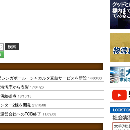
録
発シンガポール・ジャカルタ直航サービスを新設
14/03/03
事港湾庁から表彰
17/04/26
品供給拠点
18/10/18
ンター2棟を開発
21/10/08
運営会社へのTOB終了
11/09/08