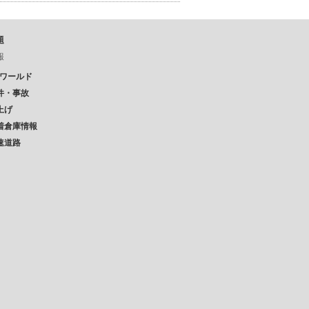
題
報
Pワールド
件・事故
上げ
着倉庫情報
速道路