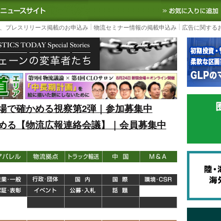
S TODAY｜国内最大の物流ニュースサイト
3PL, SCMなど国内外の最新の物流
、プレスリリース掲載のお申込み
物流セミナー情報の掲載申込み
広告に関する
場で確かめる視察第2弾｜参加募集中
める【物流広報連絡会議】｜会員募集中