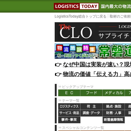
LOGISTIC
LogisticsToday総合トップに戻る
取材のご依頼
👉️
なぜ中国は実装が速い？現
👉️
物流の価値「伝える力」高
ピックアップテーマ
テーマ一覧
スペシャルコンテンツ一覧