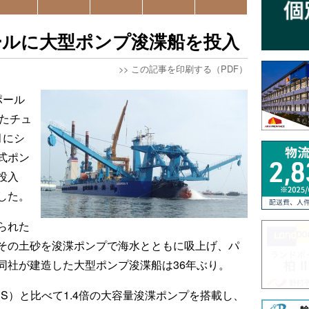
ールに大型ポンプ浚渫船を投入
>>
この記事を印刷する（PDF）
ポール
たチュ
月にシ
式ポン
投入
した。
られた
その土砂を浚渫ポンプで海水とともに吸上げ、パ
同社が建造した大型ポンプ浚渫船は36年ぶり。
PS）と比べて1.4倍の大容量浚渫ポンプを搭載し、