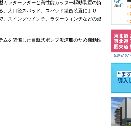
型カッターラダーと高性能カッター駆動装置の搭
る。大口径スパッド、スパッド緩衝装置により、
で、スイングウインチ、ラダーウィンチなどの浚
テムを装備した自航式ポンプ浚渫船のため機動性