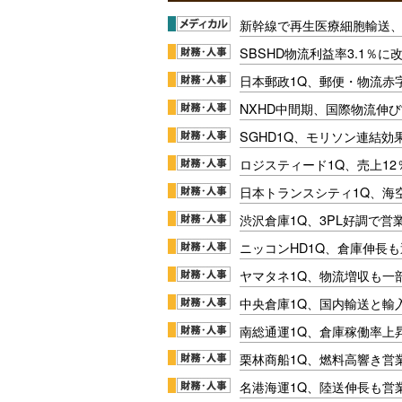
新幹線で再生医療細胞輸送
SBSHD物流利益率3.1％
日本郵政1Q、郵便・物流赤
NXHD中間期、国際物流伸び
SGHD1Q、モリソン連結効
ロジスティード1Q、売上1
日本トランスシティ1Q、海
渋沢倉庫1Q、3PL好調で営
ニッコンHD1Q、倉庫伸長
ヤマタネ1Q、物流増収も一
中央倉庫1Q、国内輸送と輸
南総通運1Q、倉庫稼働率上
栗林商船1Q、燃料高響き営
名港海運1Q、陸送伸長も営業