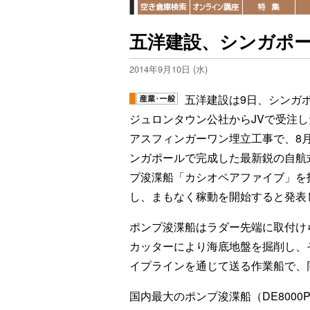
五洋建設、シンガポ
2014年9月10日 (水)
五洋建設は9日、シンガ
ジュロンタウン公社からJVで受注し
アスフィンガーワン埋立工事で、8
ンガポールで完成した最新鋭の自航
プ浚渫船「カシオペアファイブ」を
し、まもなく稼動を開始すると発表
ポンプ浚渫船はラダー先端に取付け
カッターにより海底地盤を掘削し、
イプラインを通じて送る作業船で、
国内最大のポンプ浚渫船（DE8000