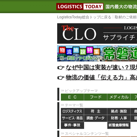
LOGISTIC
LogisticsToday総合トップに戻る
取材のご依頼
👉️
なぜ中国は実装が速い？現
👉️
物流の価値「伝える力」高
ピックアップテーマ
テーマ一覧
スペシャルコンテンツ一覧