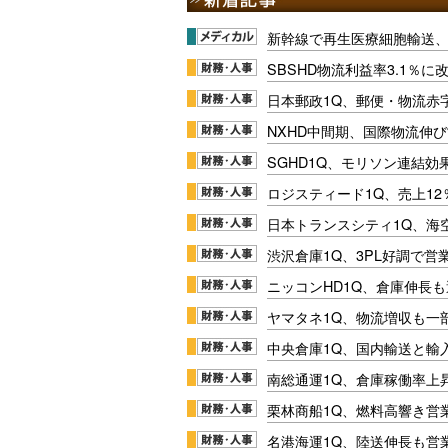
新幹線で再生医療細胞輸送
SBSHD物流利益率3.1％
日本郵政1Q、郵便・物流赤
NXHD中間期、国際物流伸び
SGHD1Q、モリソン連結効
ロジスティード1Q、売上1
日本トランスシティ1Q、海
渋沢倉庫1Q、3PL好調で営
ニッコンHD1Q、倉庫伸長
ヤマタネ1Q、物流増収も一
中央倉庫1Q、国内輸送と輸
南総通運1Q、倉庫稼働率上
栗林商船1Q、燃料高響き営
名港海運1Q、陸送伸長も営業