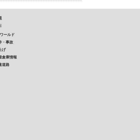
題
報
Pワールド
件・事故
上げ
着倉庫情報
速道路