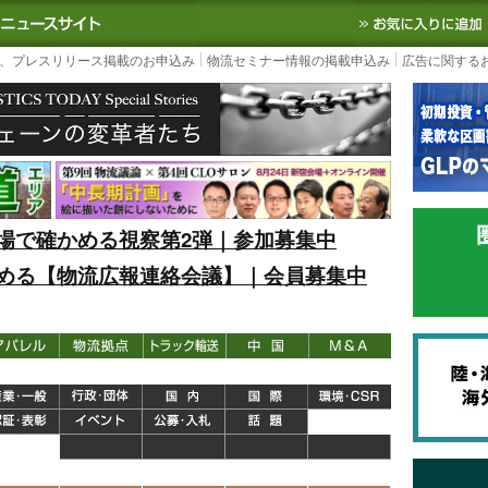
S TODAY｜国内最大の物流ニュースサイト
3PL, SCMなど国内外の最新の物流
、プレスリリース掲載のお申込み
物流セミナー情報の掲載申込み
広告に関する
場で確かめる視察第2弾｜参加募集中
める【物流広報連絡会議】｜会員募集中