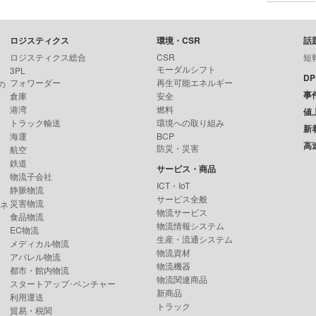
ロジスティクス
環境・CSR
話
ロジスティクス総合
CSR
短
モーダルシフト
3PL
D
フォワーダー
再生可能エネルギー
の
事
倉庫
安全
港湾
燃料
値
トラック輸送
環境への取り組み
新
海運
BCP
高
防災・災害
航空
鉄道
サービス・商品
物流子会社
ICT・IoT
静脈物流
サービス全般
災害物流
ンネ
物流サービス
食品物流
物流情報システム
EC物流
生産・流通システム
メディカル物流
物流資材
アパレル物流
物流機器
都市・館内物流
物流関連商品
スタートアップ･ベンチャー
新商品
利用運送
トラック
貿易・税関