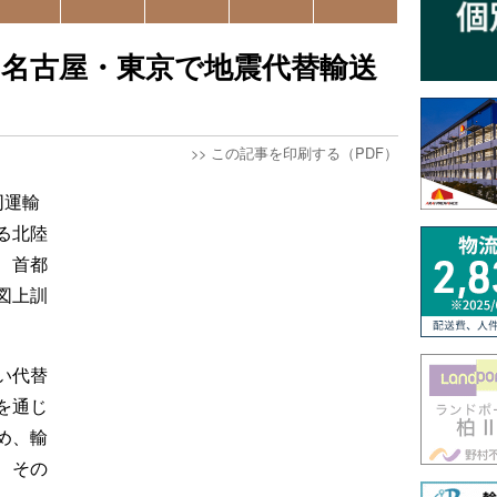
、名古屋・東京で地震代替輸送
>>
この記事を印刷する（PDF）
同運輸
る北陸
、首都
図上訓
い代替
を通じ
め、輸
、その