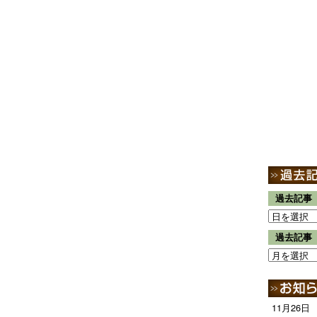
過去記事
過去記事
11月26日