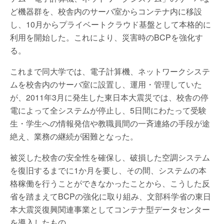
ど機器群を、校舎内のサーバ室からコンテナ内に移設
し、10月からプライベートクラウド基盤として本格的に
利用を開始した。これにより、災害時のBCPを強化す
る。
これまで同大学では、電子計算機、ネットワークシステ
ムを校舎内のサーバ室に設置し、運用・管理していた
が、2011年3月に発生した東日本大震災では、校舎の停
電によって全システムが停止し、5日間にわたって受験
生・学生への情報発信や教職員間の一斉連絡の手段が途
絶え、業務の継続が困難となった。
被災した校舎の安全性を確保し、破損した空調システム
を復旧するまでに1か月を要し、その間、システムの本
格稼働を行うことができなかったことから、こうした反
省を踏まえてBCPの強化に取り組み、文部科学省の東日
本大震災復興関連事業としてコンテナ型データセンター
を導入したもの。