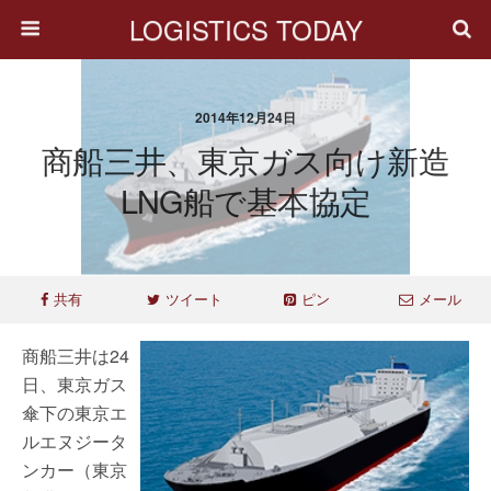
LOGISTICS TODAY
2014年12月24日
商船三井、東京ガス向け新造
LNG船で基本協定
共有
ツイート
ピン
メール
商船三井は24
日、東京ガス
傘下の東京エ
ルエヌジータ
ンカー（東京