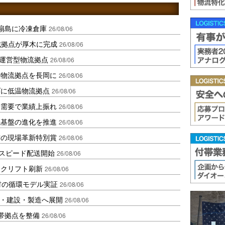
扇島に冷凍倉庫
26/08/06
域拠点が厚木に完成
26/08/06
運営型物流拠点
26/08/06
温物流拠点を長岡に
26/08/06
ダに低温物流拠点
26/08/06
送需要で業績上振れ
26/08/06
流基盤の進化を推進
26/08/06
賞の現場革新特別賞
26/08/06
しスピード配送開始
26/08/06
ークリフト刷新
26/08/06
材の循環モデル実証
26/08/06
物流・建設・製造へ展開
26/08/06
帯拠点を整備
26/08/06