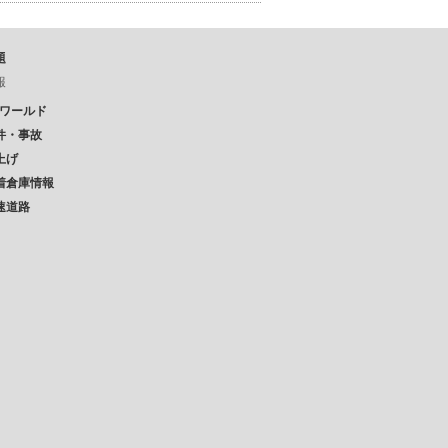
題
報
Pワールド
件・事故
上げ
着倉庫情報
速道路