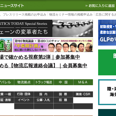
S TODAY｜国内最大の物流ニュースサイト
3PL, SCMなど国内外の最新の物流
、プレスリリース掲載のお申込み
物流セミナー情報の掲載申込み
広告に関する
場で確かめる視察第2弾｜参加募集中
める【物流広報連絡会議】｜会員募集中