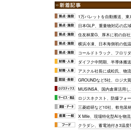
1万パレットを自動搬送、東
日本GLP、重量物対応の広
住友林業G、厚木に初の自社
横浜冷凍、日本海側初の低
コールドトラック、フロリ
ダイフク中間期、半導体搬
アスクル社長に成松氏、物
GROUNDなど5社、ロジ大
MUSINSA、国内倉庫活用
ロジスネクスト、防爆フォ
三菱総研など10社、軟包装
X Mile、現場特化型AIを
クラダシ、蓄電池付き3温度