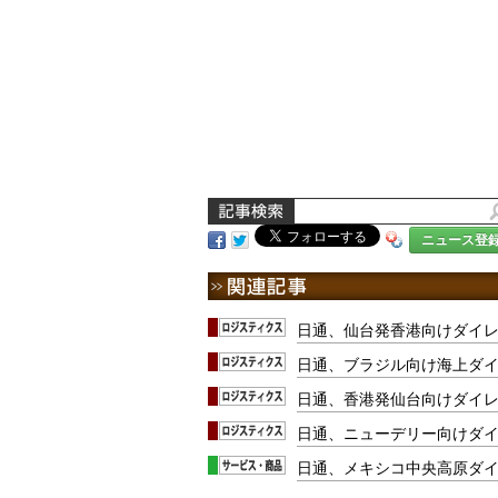
ニュース登
日通、仙台発香港向けダイ
日通、ブラジル向け海上ダ
日通、香港発仙台向けダイ
日通、ニューデリー向けダ
日通、メキシコ中央高原ダ