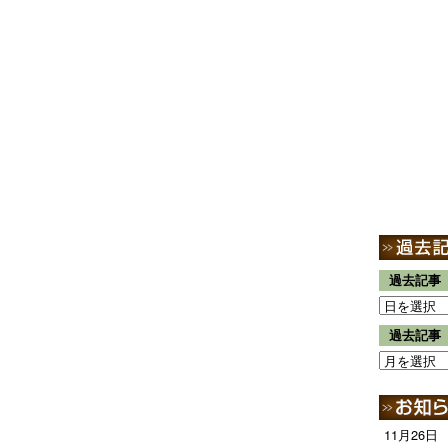
過去記事
過去記事
11月26日