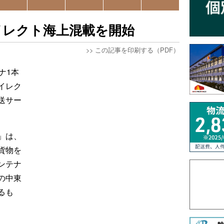
イレクト海上混載を開始
>>
この記事を印刷する（PDF）
ナ1本
イレク
送サー
。
」は、
貨物を
ンテナ
の中東
るも