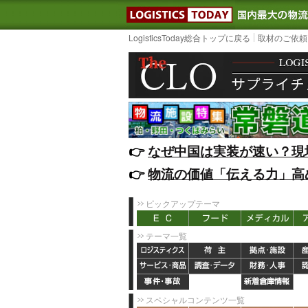
LOGISTIC
LogisticsToday総合トップに戻る
取材のご依頼
👉️
なぜ中国は実装が速い？現
👉️
物流の価値「伝える力」高
ピックアップテーマ
テーマ一覧
スペシャルコンテンツ一覧