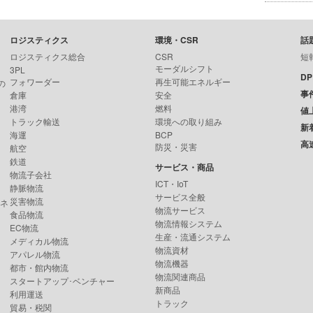
ロジスティクス
環境・CSR
話
ロジスティクス総合
CSR
短
モーダルシフト
3PL
D
フォワーダー
再生可能エネルギー
の
事
倉庫
安全
港湾
燃料
値
トラック輸送
環境への取り組み
新
海運
BCP
高
防災・災害
航空
鉄道
サービス・商品
物流子会社
ICT・IoT
静脈物流
サービス全般
災害物流
ンネ
物流サービス
食品物流
物流情報システム
EC物流
生産・流通システム
メディカル物流
物流資材
アパレル物流
物流機器
都市・館内物流
物流関連商品
スタートアップ･ベンチャー
新商品
利用運送
トラック
貿易・税関