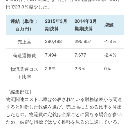
円で23.3％減少した。
連結（単位：
2015年3月
2014年3月
増減
百万円）
期決算
期期決算
290,498
295,957
-1.8％
売上高
7,494
7,677
-2.4％
荷造運搬費
2.6％
2.6％
0％
物流関連コス
ト比率
［編集部注］
物流関連コスト比率は公表されている財務諸表から関連
すると判断した数値を選び、売上高に占める比率を算出
したもの。物流費の定義は企業ごとに異なる場合が多い
ため、厳密な指標ではなく推移を見るのに適している。