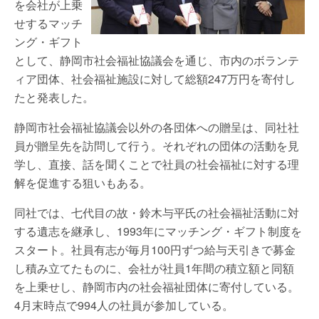
を会社が上乗
せするマッチ
ング・ギフト
として、静岡市社会福祉協議会を通じ、市内のボランテ
ィア団体、社会福祉施設に対して総額247万円を寄付し
たと発表した。
静岡市社会福祉協議会以外の各団体への贈呈は、同社社
員が贈呈先を訪問して行う。それぞれの団体の活動を見
学し、直接、話を聞くことで社員の社会福祉に対する理
解を促進する狙いもある。
同社では、七代目の故・鈴木与平氏の社会福祉活動に対
する遺志を継承し、1993年にマッチング・ギフト制度を
スタート。社員有志が毎月100円ずつ給与天引きで募金
し積み立てたものに、会社が社員1年間の積立額と同額
を上乗せし、静岡市内の社会福祉団体に寄付している。
4月末時点で994人の社員が参加している。