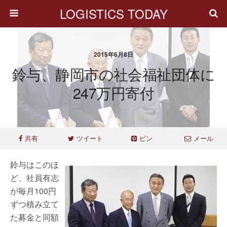
LOGISTICS TODAY
2015年6月8日
鈴与、静岡市の社会福祉団体に
247万円寄付
共有
ツイート
ピン
メール
鈴与はこのほ
ど、社員有志
が毎月100円
ずつ積み立て
た募金と同額