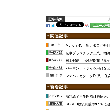
ニュース登
MonotaRO、新カタログ
岐阜プラスチック工業、物
日本郵便、地域展開商品集
パーマン、トラック用品な
マテハンカタログDL数、住
新幹線で再生医療細胞輸送
SBSHD物流利益率3.1％