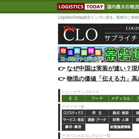
LOGISTIC
LogisticsToday総合トップに戻る
取材のご依頼
👉️
なぜ中国は実装が速い？現
👉️
物流の価値「伝える力」高
ピックアップテーマ
テーマ一覧
スペシャルコンテンツ一覧