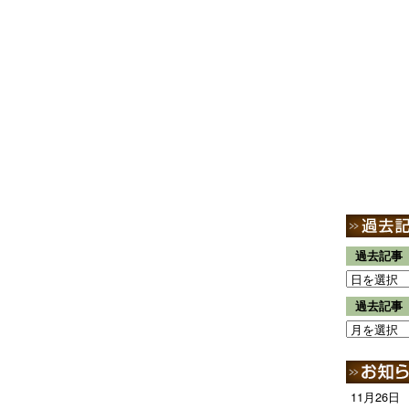
過去記事
過去記事
11月26日