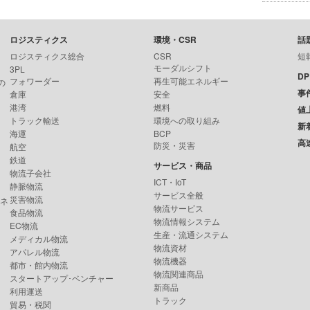
ロジスティクス
環境・CSR
話
ロジスティクス総合
CSR
短
モーダルシフト
3PL
D
フォワーダー
再生可能エネルギー
の
事
倉庫
安全
港湾
燃料
値
トラック輸送
環境への取り組み
新
海運
BCP
高
防災・災害
航空
鉄道
サービス・商品
物流子会社
ICT・IoT
静脈物流
サービス全般
災害物流
ンネ
物流サービス
食品物流
物流情報システム
EC物流
生産・流通システム
メディカル物流
物流資材
アパレル物流
物流機器
都市・館内物流
物流関連商品
スタートアップ･ベンチャー
新商品
利用運送
トラック
貿易・税関