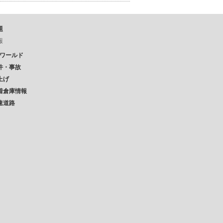
題
報
Pワールド
件・事故
上げ
着倉庫情報
速道路