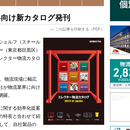
界向け新カタログ発刊
>>
この記事を印刷する（PDF）
シェルフ（スチール
ー（東京都目黒区）
レクター物流カタロ
来、物流現場に幅広
社が物流業界に向け
網羅。
に関する効率化提案
の特長と合わせて紹
として、自社製品の