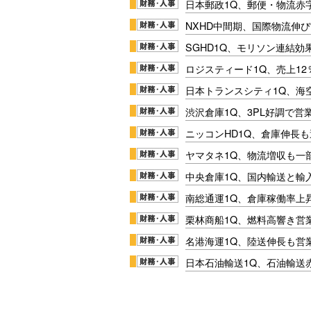
日本郵政1Q、郵便・物流赤
NXHD中間期、国際物流伸び
SGHD1Q、モリソン連結効
ロジスティード1Q、売上1
日本トランスシティ1Q、海
渋沢倉庫1Q、3PL好調で営
ニッコンHD1Q、倉庫伸長
ヤマタネ1Q、物流増収も一
中央倉庫1Q、国内輸送と輸
南総通運1Q、倉庫稼働率上
栗林商船1Q、燃料高響き営
名港海運1Q、陸送伸長も営業
日本石油輸送1Q、石油輸送