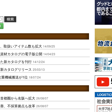
録
発刊、取扱いアイテム数も拡大
14/09/25
流資材カタログの電子版公開
14/04/23
めた新カタログを刊行
14/12/24
ど新カタログリリース
25/03/13
友重機械搬送が1位
18/07/24
、首都圏から名阪へ拡大
26/08/07
に改善、不採算拠点も改革
26/08/07