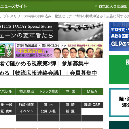
S TODAY｜国内最大の物流ニュースサイト
3PL, SCMなど国内外の最新の物流
、プレスリリース掲載のお申込み
物流セミナー情報の掲載申込み
広告に関する
場で確かめる視察第2弾｜参加募集中
める【物流広報連絡会議】｜会員募集中