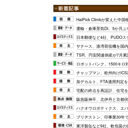
HaiPick Climbが変えた
運輸・倉庫景気DI、5か月ぶ
日本郵便など4社、PUDO
サナース、港湾荷役機を国
TSR、円安関連倒産が7月累
ロボットバンク、1500キ
チャップマン、欧州向けICS
加デカルト、FTA適用判定を
宅配の終点を再設計、住宅
阪急阪神不、北伊丹と京都
ハクオウロボティクス、エ
ブリヂストン、印事業30年
東洋製缶など9社、軟包装の