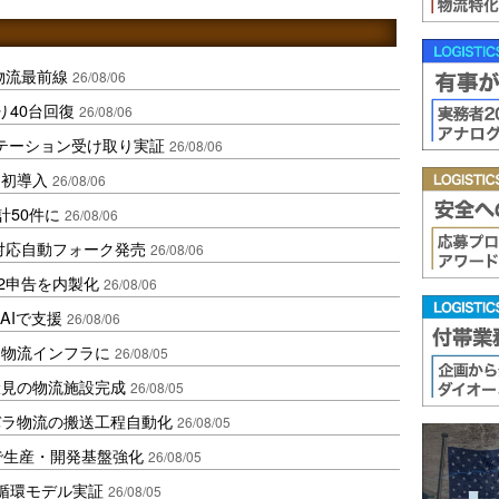
中国物流最前線
26/08/06
り40台回復
26/08/06
ステーション受け取り実証
26/08/06
内初導入
26/08/06
計50件に
26/08/06
ロ対応自動フォーク発売
26/08/06
2申告を内製化
26/08/06
AIで支援
26/08/06
を物流インフラに
26/08/05
伏見の物流施設完成
26/08/05
バラ物流の搬送工程自動化
26/08/05
で生産・開発基盤強化
26/08/05
循環モデル実証
26/08/05