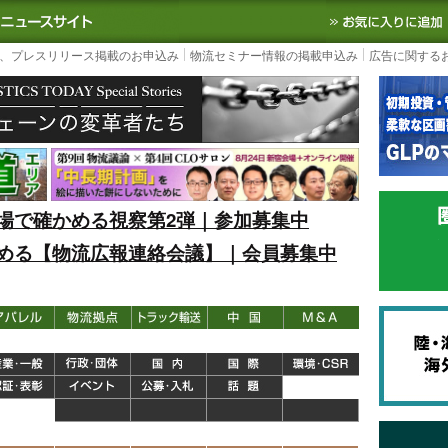
S TODAY｜国内最大の物流ニュースサイト
3PL, SCMなど国内外の最新の物流
、プレスリリース掲載のお申込み
物流セミナー情報の掲載申込み
広告に関する
場で確かめる視察第2弾｜参加募集中
める【物流広報連絡会議】｜会員募集中