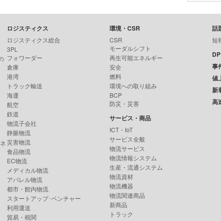
ロジスティクス
環境・CSR
話
ロジスティクス総合
CSR
短
モーダルシフト
3PL
D
フォワーダー
再生可能エネルギー
の
事
倉庫
安全
港湾
燃料
値
トラック輸送
環境への取り組み
新
海運
BCP
高
防災・災害
航空
鉄道
サービス・商品
物流子会社
ICT・IoT
静脈物流
サービス全般
災害物流
ンネ
物流サービス
食品物流
物流情報システム
EC物流
生産・流通システム
メディカル物流
物流資材
アパレル物流
物流機器
都市・館内物流
物流関連商品
スタートアップ･ベンチャー
新商品
利用運送
トラック
貿易・税関