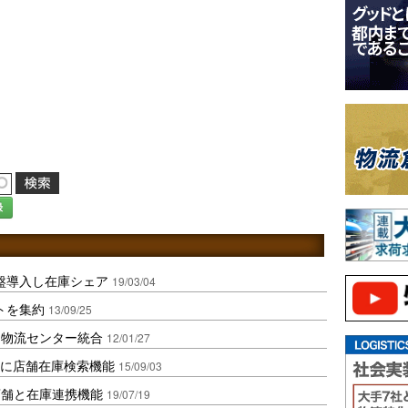
録
盤導入し在庫シェア
19/03/04
トを集約
13/09/25
、物流センター統合
12/01/27
リに店舗在庫検索機能
15/09/03
店舗と在庫連携機能
19/07/19