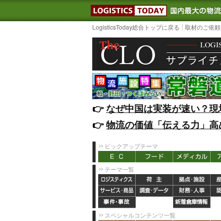
LOGISTIC
LogisticsToday総合トップに戻る
取材のご依頼
👉️
なぜ中国は実装が速い？現
👉️
物流の価値「伝える力」高
ピックアップテーマ
テーマ一覧
スペシャルコンテンツ一覧