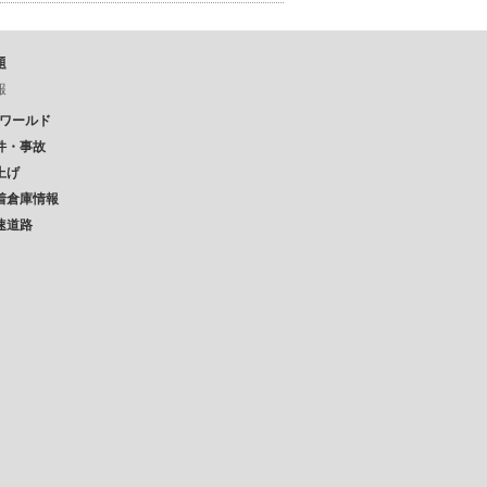
題
報
Pワールド
件・事故
上げ
着倉庫情報
速道路