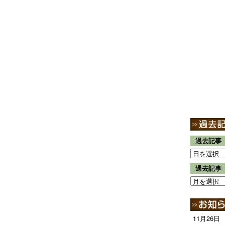
過去記事
過去記事
11月26日