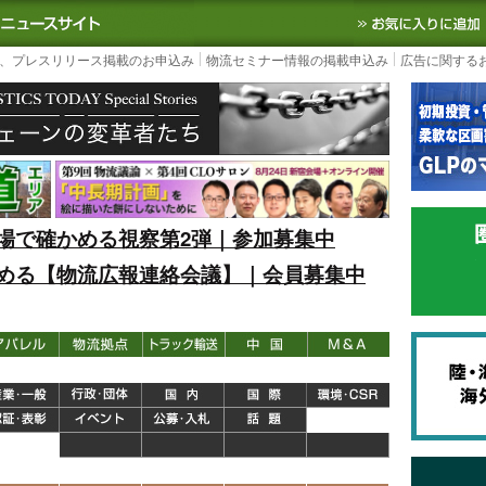
S TODAY｜国内最大の物流ニュースサイト
3PL, SCMなど国内外の最新の物流
、プレスリリース掲載のお申込み
物流セミナー情報の掲載申込み
広告に関する
場で確かめる視察第2弾｜参加募集中
める【物流広報連絡会議】｜会員募集中