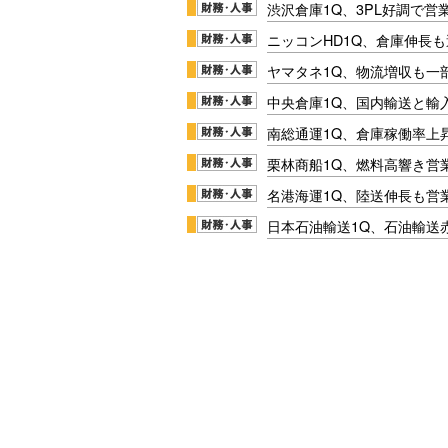
渋沢倉庫1Q、3PL好調で営
ニッコンHD1Q、倉庫伸長
ヤマタネ1Q、物流増収も一
中央倉庫1Q、国内輸送と輸
南総通運1Q、倉庫稼働率上
栗林商船1Q、燃料高響き営
名港海運1Q、陸送伸長も営業
日本石油輸送1Q、石油輸送