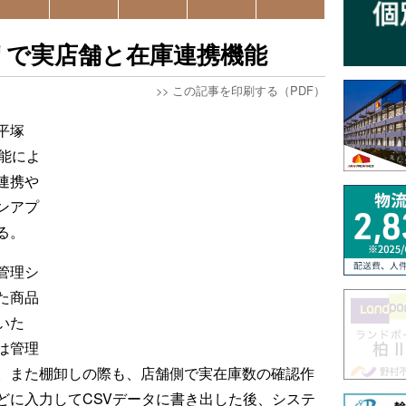
リで実店舗と在庫連携機能
>>
この記事を印刷する（PDF）
平塚
能によ
連携や
ンアプ
る。
管理シ
た商品
いた
は管理
。また棚卸しの際も、店舗側で実在庫数の確認作
どに入力してCSVデータに書き出した後、システ