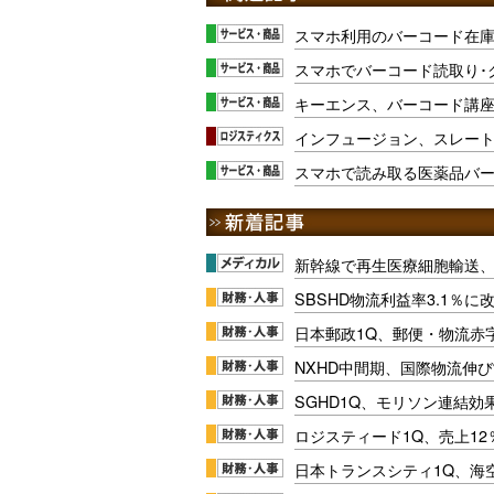
スマホ利用のバーコード在庫管理
スマホでバーコード読取り･
キーエンス、バーコード講
インフュージョン、スレート
スマホで読み取る医薬品バ
新幹線で再生医療細胞輸送
SBSHD物流利益率3.1％
日本郵政1Q、郵便・物流赤
NXHD中間期、国際物流伸び
SGHD1Q、モリソン連結効
ロジスティード1Q、売上1
日本トランスシティ1Q、海