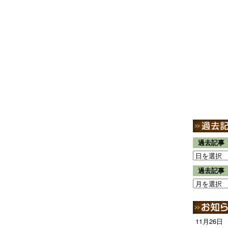
過去記事
過去記事
11月26日