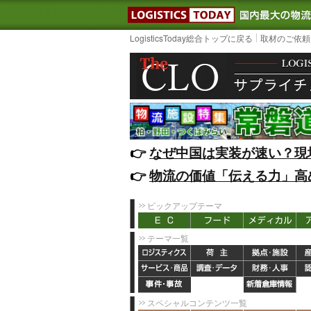
LOGISTIC
LogisticsToday総合トップに戻る
取材のご依頼
👉️
なぜ中国は実装が速い？現
👉️
物流の価値「伝える力」高
ピックアップテーマ
テーマ一覧
スペシャルコンテンツ一覧