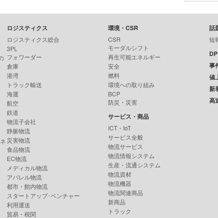
ロジスティクス
環境・CSR
話
ロジスティクス総合
CSR
短
モーダルシフト
3PL
D
フォワーダー
再生可能エネルギー
の
事
倉庫
安全
港湾
燃料
値
トラック輸送
環境への取り組み
新
海運
BCP
高
防災・災害
航空
鉄道
サービス・商品
物流子会社
ICT・IoT
静脈物流
サービス全般
災害物流
ンネ
物流サービス
食品物流
物流情報システム
EC物流
生産・流通システム
メディカル物流
物流資材
アパレル物流
物流機器
都市・館内物流
物流関連商品
スタートアップ･ベンチャー
新商品
利用運送
トラック
貿易・税関