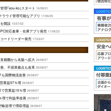
｢sou-ko｣スタート
16/08/31
クラウド管理可能なアプリ
17/06/05
座を開設
15/07/02
PC対応倉庫・在庫アプリ発売
11/06/23
ーコードリーダー発売
17/03/07
、首都圏から名阪へ拡大
26/08/07
に改善、不採算拠点も改革
26/08/07
字も国際物流改善
26/08/07
営業益57％増
26/08/07
果で営業益15％増
26/08/07
2％増で利益率改善
26/08/07
空輸送増で増収増益
26/08/07