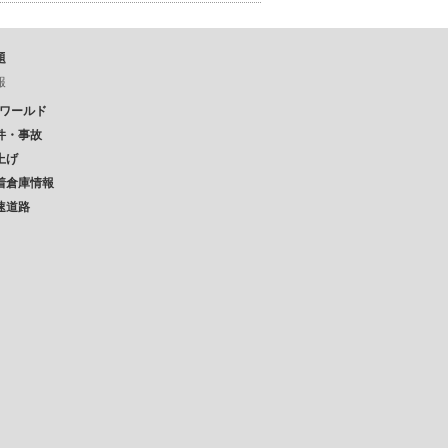
題
報
Pワールド
件・事故
上げ
着倉庫情報
速道路