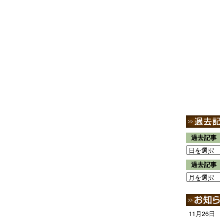
過去記事
過去記事
11月26日