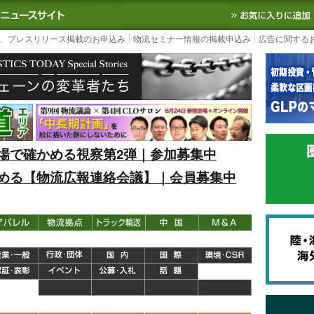
S TODAY｜国内最大の物流ニュースサイト
3PL, SCMなど国内外の最新の物流
、プレスリリース掲載のお申込み
物流セミナー情報の掲載申込み
広告に関する
場で確かめる視察第2弾｜参加募集中
める【物流広報連絡会議】｜会員募集中