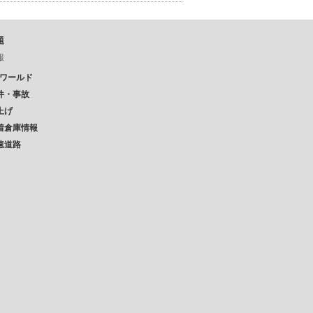
題
報
Pワールド
件・事故
上げ
着倉庫情報
速道路