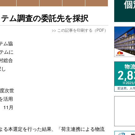
システム調査の委託先を採択
>>
この記事を印刷する（PDF）
テム協
ステムに
村総合
択し
年度次世
を活用
11月
よる本選定を行った結果、「荷主連携による物流