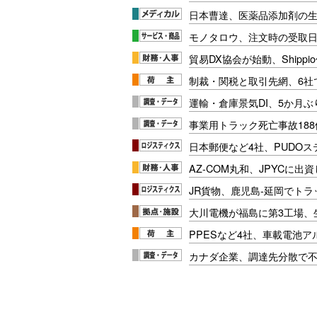
日本曹達、医薬品添加剤の生
モノタロウ、注文時の受取
貿易DX協会が始動、Shipp
制裁・関税と取引先網、6社
運輸・倉庫景気DI、5か月ぶ
事業用トラック死亡事故188
日本郵便など4社、PUDO
AZ-COM丸和、JPYCに出
JR貨物、鹿児島-延岡でト
大川電機が福島に第3工場、
PPESなど4社、車載電池
カナダ企業、調達先分散で