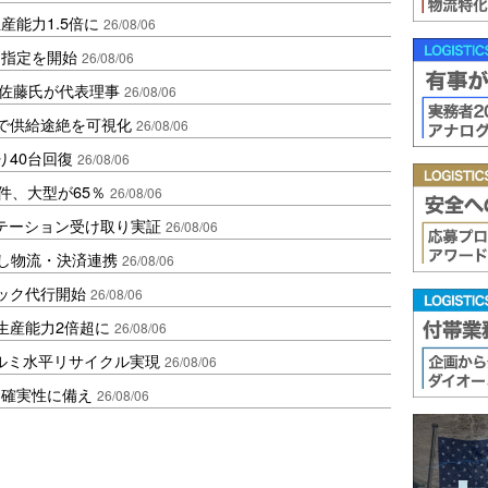
産能力1.5倍に
26/08/06
日指定を開始
26/08/06
io佐藤氏が代表理事
26/08/06
で供給途絶を可視化
26/08/06
り40台回復
26/08/06
件、大型が65％
26/08/06
ステーション受け取り実証
26/08/06
資し物流・決済連携
26/08/06
ラック代行開始
26/08/06
生産能力2倍超に
26/08/06
アルミ水平リサイクル実現
26/08/06
不確実性に備え
26/08/06