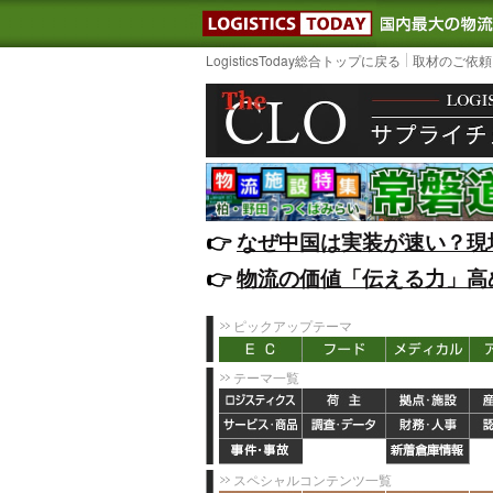
LOGISTIC
LogisticsToday総合トップに戻る
取材のご依頼
👉️
なぜ中国は実装が速い？現
👉️
物流の価値「伝える力」高
ピックアップテーマ
テーマ一覧
スペシャルコンテンツ一覧