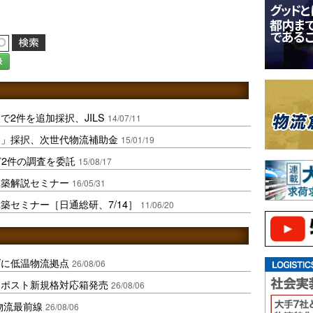
録
2件を追加採択、JILS
14/07/11
略」採択、次世代物流補助金
15/01/19
ど2件の調査を委託
15/08/17
構築解説セミナー
16/05/31
築セミナー［日通総研、7/14］
11/06/20
ダに低温物流拠点
26/08/06
クポスト新規格対応箱発売
26/08/06
中国物流最前線
26/08/06