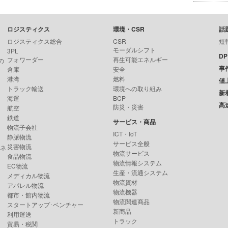
ロジスティクス
環境・CSR
話
ロジスティクス総合
CSR
短
モーダルシフト
3PL
D
フォワーダー
再生可能エネルギー
の
事
倉庫
安全
港湾
燃料
値
トラック輸送
環境への取り組み
新
海運
BCP
高
防災・災害
航空
鉄道
サービス・商品
物流子会社
ICT・IoT
静脈物流
サービス全般
災害物流
ンネ
物流サービス
食品物流
物流情報システム
EC物流
生産・流通システム
メディカル物流
物流資材
アパレル物流
物流機器
都市・館内物流
物流関連商品
スタートアップ･ベンチャー
新商品
利用運送
トラック
貿易・税関