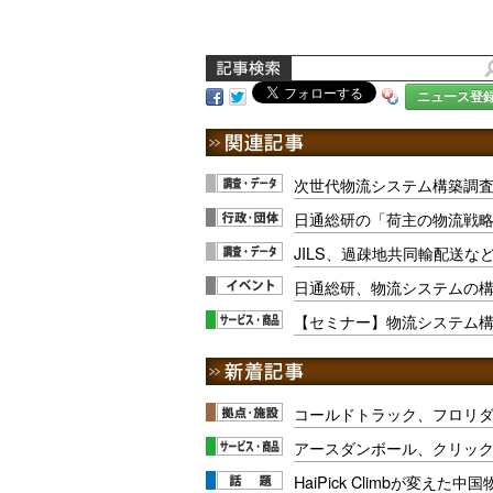
ニュース登
次世代物流システム構築調査で
日通総研の「荷主の物流戦
JILS、過疎地共同輸配送な
日通総研、物流システムの
【セミナー】物流システム構
コールドトラック、フロリ
アースダンボール、クリッ
HaiPick Climbが変えた