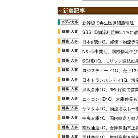
新幹線で再生医療細胞輸送
SBSHD物流利益率3.1％
日本郵政1Q、郵便・物流赤
NXHD中間期、国際物流伸び
SGHD1Q、モリソン連結効
ロジスティード1Q、売上1
日本トランスシティ1Q、海
渋沢倉庫1Q、3PL好調で営
ニッコンHD1Q、倉庫伸長
ヤマタネ1Q、物流増収も一
中央倉庫1Q、国内輸送と輸
南総通運1Q、倉庫稼働率上
栗林商船1Q、燃料高響き営