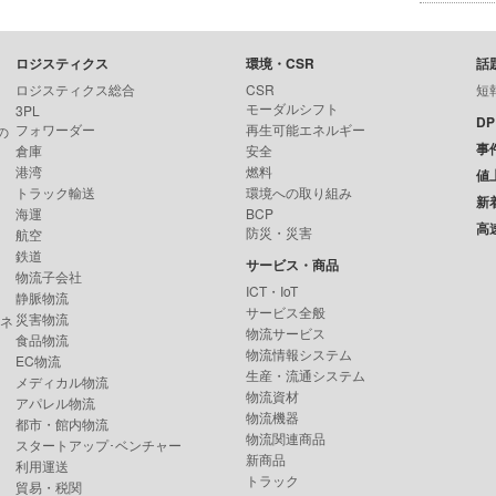
ロジスティクス
環境・CSR
話
ロジスティクス総合
CSR
短
モーダルシフト
3PL
D
フォワーダー
再生可能エネルギー
の
事
倉庫
安全
港湾
燃料
値
トラック輸送
環境への取り組み
新
海運
BCP
高
防災・災害
航空
鉄道
サービス・商品
物流子会社
ICT・IoT
静脈物流
サービス全般
災害物流
ンネ
物流サービス
食品物流
物流情報システム
EC物流
生産・流通システム
メディカル物流
物流資材
アパレル物流
物流機器
都市・館内物流
物流関連商品
スタートアップ･ベンチャー
新商品
利用運送
トラック
貿易・税関