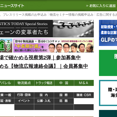
S TODAY｜国内最大の物流ニュースサイト
3PL, SCMなど国内外の最新の物流
、プレスリリース掲載のお申込み
物流セミナー情報の掲載申込み
広告に関する
場で確かめる視察第2弾｜参加募集中
める【物流広報連絡会議】｜会員募集中