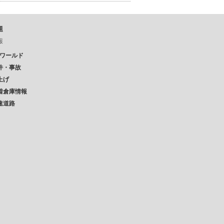
題
報
Pワールド
件・事故
上げ
着倉庫情報
速道路