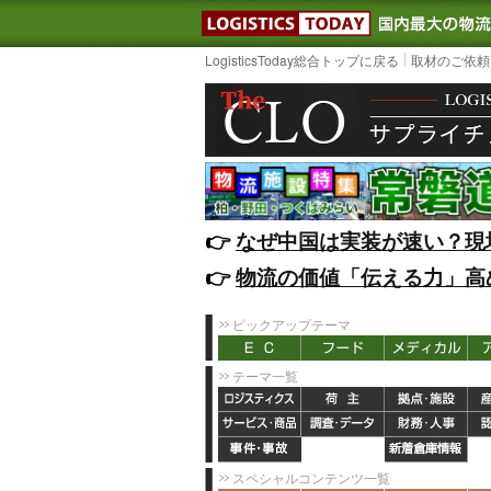
LOGISTIC
LogisticsToday総合トップに戻る
取材のご依頼
👉️
なぜ中国は実装が速い？現
👉️
物流の価値「伝える力」高
ピックアップテーマ
テーマ一覧
スペシャルコンテンツ一覧