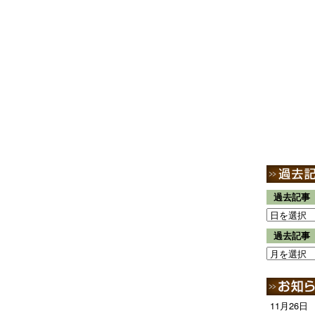
過去記事
過去記事
11月26日