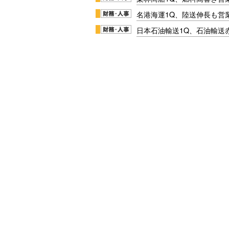
名港海運1Q、陸送伸長も営業
日本石油輸送1Q、石油輸送