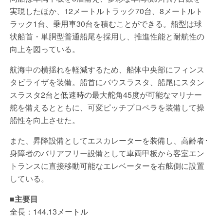
実現したほか、12メートルトラック70台、8メートルト
ラック1台、乗用車30台を積むことができる。船型は球
状船首・単胴型普通船尾を採用し、推進性能と耐航性の
向上を図っている。
航海中の横揺れを軽減するため、船体中央部にフィンス
タビライザを装備。船首にバウスラスタ、船尾にスタン
スラスタ2台と低速時の最大舵角45度が可能なマリナー
舵を備えるとともに、可変ピッチプロペラを装備して操
船性を向上させた。
また、昇降設備としてエスカレーターを装備し、高齢者･
身障者のバリアフリー設備として車両甲板から客室エン
トランスに直接移動可能なエレベーターを右舷側に設置
している。
■主要目
全長：144.13メートル