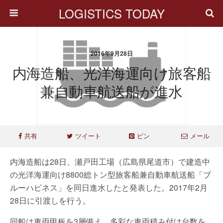
LOGISTICS TODAY
2016年9月28日
内海造船、光洋海運向け旅客船
兼自動車航送船が進水
共有
ツイート
ピン
メール
内海造船は28日、瀬戸田工場（広島県尾道市）で建造中
の光洋海運向け8800総トン型旅客船兼自動車航送船「ブ
ルーハピネス」を同日進水したと発表した。2017年2月
28日に引渡しを行う。
同船は車両甲板を3層備え、多彩な車両積み付け台数を