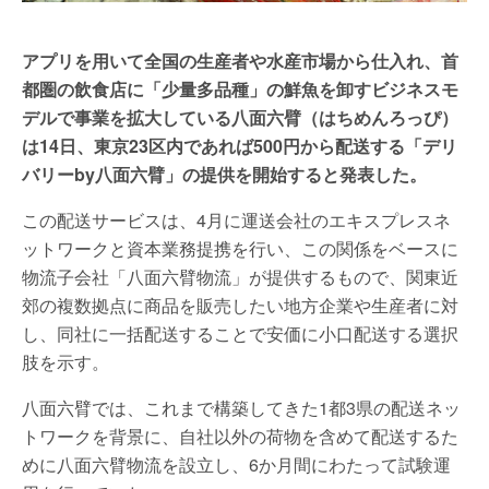
アプリを用いて全国の生産者や水産市場から仕入れ、首
都圏の飲食店に「少量多品種」の鮮魚を卸すビジネスモ
デルで事業を拡大している八面六臂（はちめんろっぴ）
は14日、東京23区内であれば500円から配送する「デリ
バリーby八面六臂」の提供を開始すると発表した。
この配送サービスは、4月に運送会社のエキスプレスネ
ットワークと資本業務提携を行い、この関係をベースに
物流子会社「八面六臂物流」が提供するもので、関東近
郊の複数拠点に商品を販売したい地方企業や生産者に対
し、同社に一括配送することで安価に小口配送する選択
肢を示す。
八面六臂では、これまで構築してきた1都3県の配送ネッ
トワークを背景に、自社以外の荷物を含めて配送するた
めに八面六臂物流を設立し、6か月間にわたって試験運