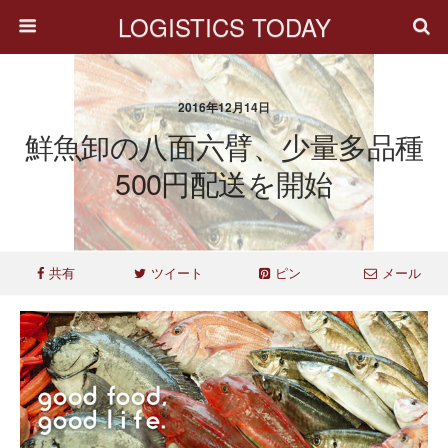
LOGISTICS TODAY
2016年12月14日
鮮魚卸の八面六臂、少量多品種
500円配送を開始
共有
ツイート
ピン
メール