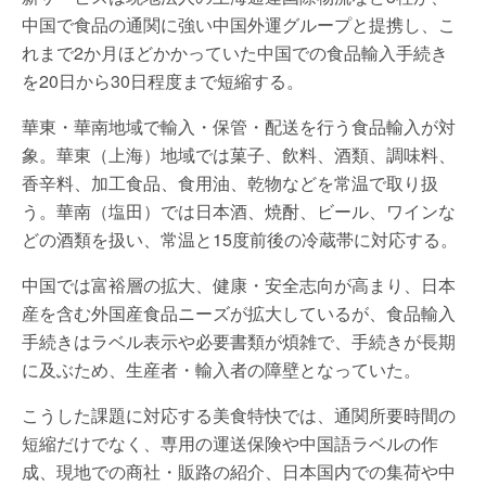
中国で食品の通関に強い中国外運グループと提携し、こ
れまで2か月ほどかかっていた中国での食品輸入手続き
を20日から30日程度まで短縮する。
華東・華南地域で輸入・保管・配送を行う食品輸入が対
象。華東（上海）地域では菓子、飲料、酒類、調味料、
香辛料、加工食品、食用油、乾物などを常温で取り扱
う。華南（塩田）では日本酒、焼酎、ビール、ワインな
どの酒類を扱い、常温と15度前後の冷蔵帯に対応する。
中国では富裕層の拡大、健康・安全志向が高まり、日本
産を含む外国産食品ニーズが拡大しているが、食品輸入
手続きはラベル表示や必要書類が煩雑で、手続きが長期
に及ぶため、生産者・輸入者の障壁となっていた。
こうした課題に対応する美食特快では、通関所要時間の
短縮だけでなく、専用の運送保険や中国語ラベルの作
成、現地での商社・販路の紹介、日本国内での集荷や中