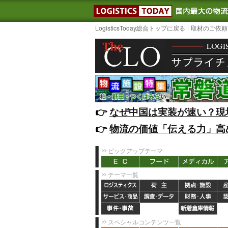
LOGISTIC
LogisticsToday総合トップに戻る
取材のご依頼
👉️
なぜ中国は実装が速い？現
👉️
物流の価値「伝える力」高
ピックアップテーマ
テーマ一覧
スペシャルコンテンツ一覧