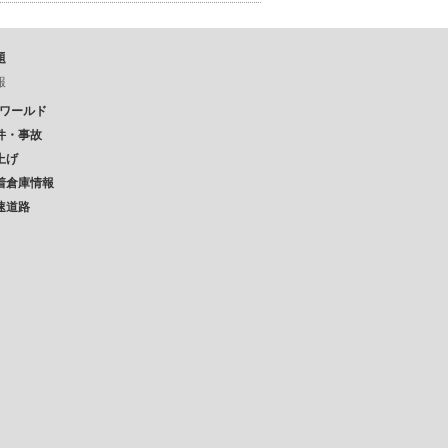
題
報
Pワールド
件・事故
上げ
着倉庫情報
速道路