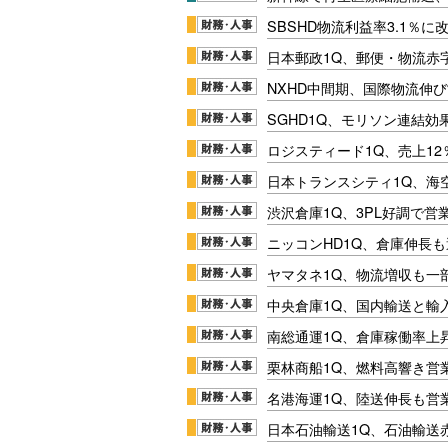
SBSHD物流利益率3.1％
日本郵政1Q、郵便・物流赤
NXHD中間期、国際物流伸び
SGHD1Q、モリソン連結効
ロジスティード1Q、売上1
日本トランスシティ1Q、海
渋沢倉庫1Q、3PL好調で営
ニッコンHD1Q、倉庫伸長
ヤマタネ1Q、物流増収も一
中央倉庫1Q、国内輸送と輸
南総通運1Q、倉庫稼働率上
栗林商船1Q、燃料高響き営
名港海運1Q、陸送伸長も営業
日本石油輸送1Q、石油輸送