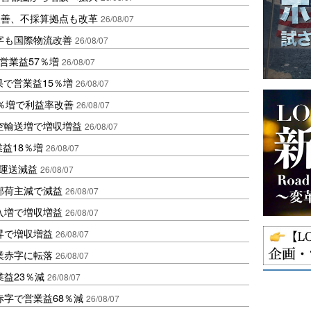
に改善、不採算拠点も改革
26/08/07
字も国際物流改善
26/08/07
営業益57％増
26/08/07
果で営業益15％増
26/08/07
2％増で利益率改善
26/08/07
空輸送増で増収増益
26/08/07
業益18％増
26/08/07
も運送減益
26/08/07
部荷主減で減益
26/08/07
入増で増収増益
26/08/07
昇で増収増益
26/08/07
業赤字に転落
26/08/07
益23％減
26/08/07
赤字で営業益68％減
26/08/07