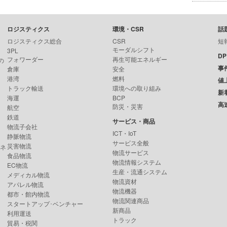
ロジスティクス
環境・CSR
話
ロジスティクス総合
CSR
短
モーダルシフト
3PL
D
フォワーダー
再生可能エネルギー
の
事
倉庫
安全
港湾
燃料
値
トラック輸送
環境への取り組み
新
海運
BCP
高
防災・災害
航空
鉄道
サービス・商品
物流子会社
ICT・IoT
静脈物流
サービス全般
災害物流
ンネ
物流サービス
食品物流
物流情報システム
EC物流
生産・流通システム
メディカル物流
物流資材
アパレル物流
物流機器
都市・館内物流
物流関連商品
スタートアップ･ベンチャー
新商品
利用運送
トラック
貿易・税関