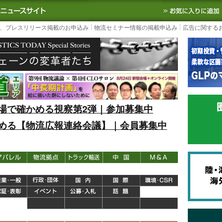
S TODAY｜国内最大の物流ニュースサイト
3PL, SCMなど国内外の最新の物流
、プレスリリース掲載のお申込み
物流セミナー情報の掲載申込み
広告に関する
場で確かめる視察第2弾｜参加募集中
める【物流広報連絡会議】｜会員募集中