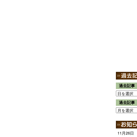
過去記事
過去記事
11月26日