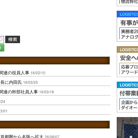
録
流関連の役員人事
16/02/10
部長に内田氏
16/03/25
流関連の幹部社員人事
16/03/18
/24
03/01
、首都圏から名阪へ拡大
26/08/07