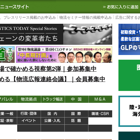
S TODAY｜国内最大の物流ニュースサイト
3PL, SCMなど国内外の最新の物流
、プレスリリース掲載のお申込み
物流セミナー情報の掲載申込み
広告に関する
場で確かめる視察第2弾｜参加募集中
める【物流広報連絡会議】｜会員募集中