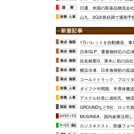
日通、米国の医薬品物流会
山九、2Q決算好調で通期予
1万パレットを自動搬送、東
日本GLP、重量物対応の広
住友林業G、厚木に初の自社
横浜冷凍、日本海側初の低
コールドトラック、フロリ
ダイフク中間期、半導体搬
アスクル社長に成松氏、物
GROUNDなど5社、ロジ大
MUSINSA、国内倉庫活用
ロジスネクスト、防爆フォ