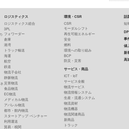
ロジスティクス
環境・CSR
話
ロジスティクス総合
CSR
短
モーダルシフト
3PL
D
フォワーダー
再生可能エネルギー
の
事
倉庫
安全
港湾
燃料
値
トラック輸送
環境への取り組み
新
海運
BCP
高
防災・災害
航空
鉄道
サービス・商品
物流子会社
ICT・IoT
静脈物流
サービス全般
災害物流
ンネ
物流サービス
食品物流
物流情報システム
EC物流
生産・流通システム
メディカル物流
物流資材
アパレル物流
物流機器
都市・館内物流
物流関連商品
スタートアップ･ベンチャー
新商品
利用運送
トラック
貿易・税関