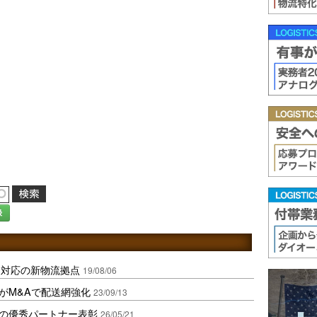
録
I対応の新物流拠点
19/08/06
がM&Aで配送網強化
23/09/13
援の優秀パートナー表彰
26/05/21