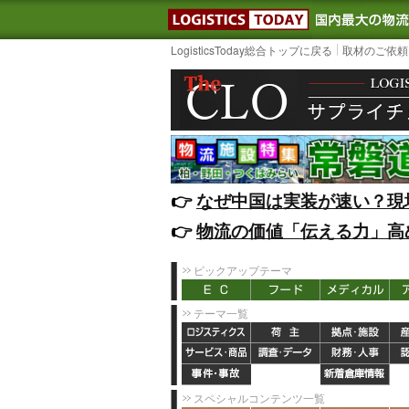
LOGISTIC
LogisticsToday総合トップに戻る
取材のご依頼
👉️
なぜ中国は実装が速い？現
👉️
物流の価値「伝える力」高
ピックアップテーマ
テーマ一覧
スペシャルコンテンツ一覧