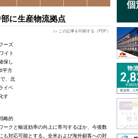
中部に生産物流拠点
>>
この記事を印刷する（PDF）
フーズ
ワイト
確保し
0平方
）で、北
ライベ
化す
戦略的
ワークと輸送効率の向上に寄与するほか、今後数
にも対応可能とする。全米および海外顧客への対