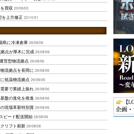
社を買収
20/09/03
想を上方修正
22/10/31
扇島に冷凍倉庫
26/08/06
域拠点が厚木に完成
26/08/06
運営型物流拠点
26/08/06
温物流拠点を長岡に
26/08/06
ダに低温物流拠点
26/08/06
送需要で業績上振れ
26/08/06
流基盤の進化を推進
26/08/06
賞の現場革新特別賞
26/08/06
しスピード配送開始
26/08/06
ークリフト刷新
26/08/06