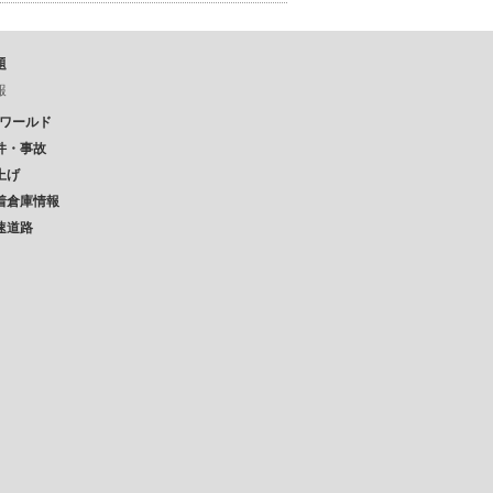
題
報
Pワールド
件・事故
上げ
着倉庫情報
速道路