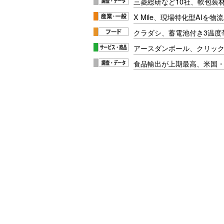
三菱総研など10社、軟包装
X Mile、現場特化型AIを
クラダシ、蓄電池付き3温度
アースダンボール、クリッ
食品輸出が上期最高、米国