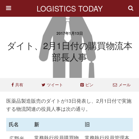
LOGISTICS TODAY
2017年1月13日
ダイト、2月1日付の購買物流本
部長人事
共有
ツイート
ピン
メール
医薬品製造販売のダイトが13日発表し、2月1日付で実施
する物流関連の役員人事は次の通り。
氏名
新
旧
常務執行役員購買物
常務執行役員管理本
広野光