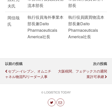
流本部長
部長
夫氏
執行役員海外事業本
執行役員購買物流本
岡信哉
部長兼Daito
部長兼Daito
氏
Pharmaceuticals
Pharmaceuticals
America社長
America社長
以前の投稿
次の投稿
セブン-イレブン、オムニチ
大阪税関、フェデックスの通関
ャネル物流PJリーダー人事
業許可承継
© LOGISTICS TODAY