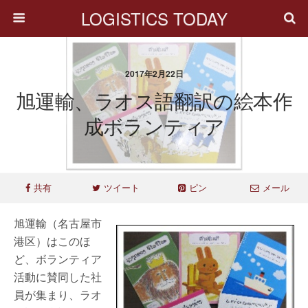
LOGISTICS TODAY
2017年2月22日
旭運輸、ラオス語翻訳の絵本作
成ボランティア
共有
ツイート
ピン
メール
旭運輸（名古屋市
港区）はこのほ
ど、ボランティア
活動に賛同した社
員が集まり、ラオ