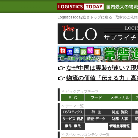
LOGISTIC
LogisticsToday総合トップに戻る
取材のご依頼
👉️
なぜ中国は実装が速い？現
👉️
物流の価値「伝える力」高
ピックアップテーマ
テーマ一覧
スペシャルコンテンツ一覧