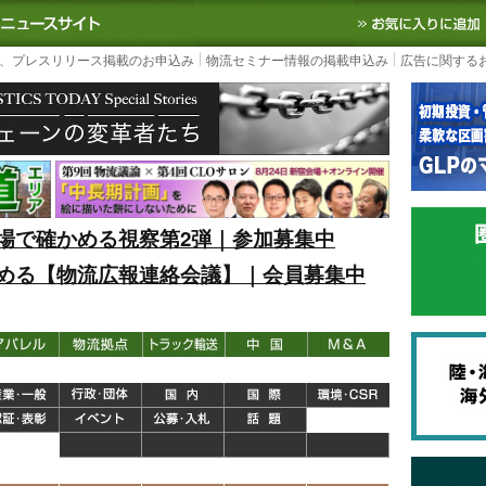
S TODAY｜国内最大の物流ニュースサイト
3PL, SCMなど国内外の最新の物流
、プレスリリース掲載のお申込み
物流セミナー情報の掲載申込み
広告に関する
場で確かめる視察第2弾｜参加募集中
める【物流広報連絡会議】｜会員募集中