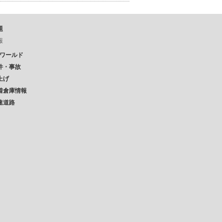
題
報
Pワールド
件・事故
上げ
着倉庫情報
速道路