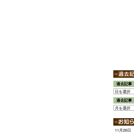
過去記事
過去記事
11月26日