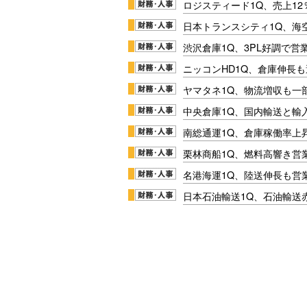
ロジスティード1Q、売上1
日本トランスシティ1Q、海
渋沢倉庫1Q、3PL好調で営
ニッコンHD1Q、倉庫伸長
ヤマタネ1Q、物流増収も一
中央倉庫1Q、国内輸送と輸
南総通運1Q、倉庫稼働率上
栗林商船1Q、燃料高響き営
名港海運1Q、陸送伸長も営業
日本石油輸送1Q、石油輸送