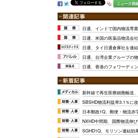
ニュース登
日通、インドで国内物流専
日通、米国の医薬品物流会
日通、タイ日通倉庫社を連
日通、台湾企業グループの
日通、香港のフォワーディ
新幹線で再生医療細胞輸送
SBSHD物流利益率3.1％
日本郵政1Q、郵便・物流赤
NXHD中間期、国際物流伸び
SGHD1Q、モリソン連結効