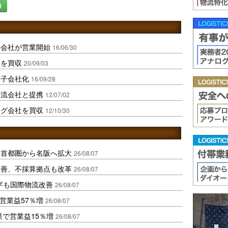
録
業会社が営業開始
16/06/30
社を買収
20/09/03
結子会社化
16/09/28
物流会社と提携
12/07/02
ング会社を買収
12/10/30
、首都圏から名阪へ拡大
26/08/07
に改善、不採算拠点も改革
26/08/07
字も国際物流改善
26/08/07
営業益57％増
26/08/07
果で営業益15％増
26/08/07