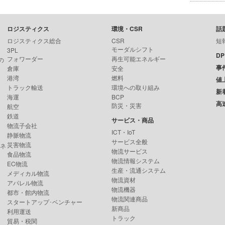
ロジスティクス
環境・CSR
話
ロジスティクス総合
CSR
短
モーダルシフト
3PL
D
フォワーダー
再生可能エネルギー
の
事
倉庫
安全
港湾
燃料
値
トラック輸送
環境への取り組み
新
海運
BCP
高
防災・災害
航空
鉄道
サービス・商品
物流子会社
ICT・IoT
静脈物流
サービス全般
災害物流
ンネ
物流サービス
食品物流
物流情報システム
EC物流
生産・流通システム
メディカル物流
物流資材
アパレル物流
物流機器
都市・館内物流
物流関連商品
スタートアップ･ベンチャー
新商品
利用運送
トラック
貿易・税関