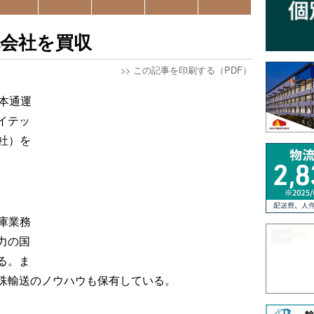
流会社を買収
>>
この記事を印刷する（PDF）
本通運
イテッ
社）を
庫業務
力の国
る。ま
殊輸送のノウハウも保有している。