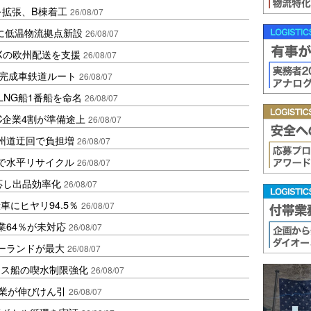
を拡張、B棟着工
26/08/07
に低温物流拠点新設
26/08/07
Xの欧州配送を支援
26/08/07
に完成車鉄道ルート
26/08/07
LNG船1番船を命名
26/08/07
C企業4割が準備途上
26/08/07
州道迂回で負担増
26/08/07
で水平リサイクル
26/08/07
対応し出品効率化
26/08/07
にヒヤリ94.5％
26/08/07
業64％が未対応
26/08/07
ポーランドが最大
26/08/07
クス船の喫水制限強化
26/08/07
造業が伸びけん引
26/08/07