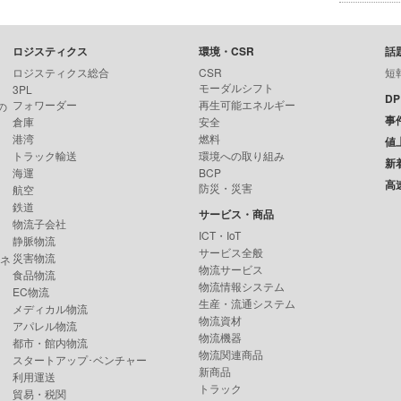
ロジスティクス
環境・CSR
話
ロジスティクス総合
CSR
短
モーダルシフト
3PL
D
フォワーダー
再生可能エネルギー
の
事
倉庫
安全
港湾
燃料
値
トラック輸送
環境への取り組み
新
海運
BCP
高
防災・災害
航空
鉄道
サービス・商品
物流子会社
ICT・IoT
静脈物流
サービス全般
災害物流
ンネ
物流サービス
食品物流
物流情報システム
EC物流
生産・流通システム
メディカル物流
物流資材
アパレル物流
物流機器
都市・館内物流
物流関連商品
スタートアップ･ベンチャー
新商品
利用運送
トラック
貿易・税関