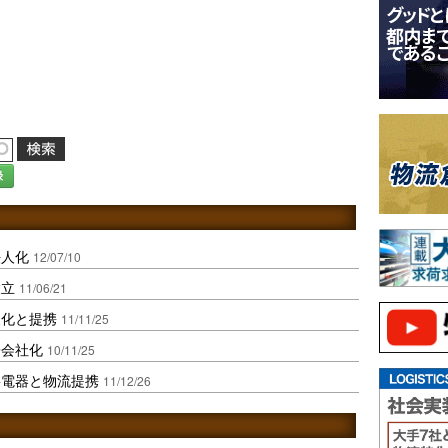
録
法人化
12/07/10
設立
11/06/21
家化と提携
11/11/25
子会社化
10/11/25
寧電器と物流提携
11/12/26