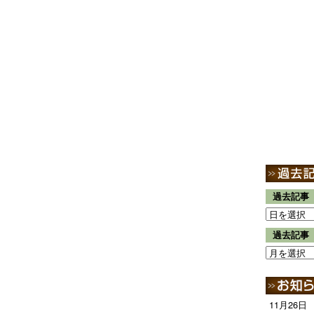
過去記事
過去記事
11月26日