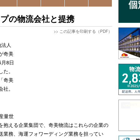
ープの物流会社と提携
>>
この記事を印刷する（PDF）
地法人
が奇美
月8日
した。
「奇美
会社。
産量世
を抱える企業集団で、奇美物流はこれらの企業の
送業務、海運フォワーディング業務を担ってい