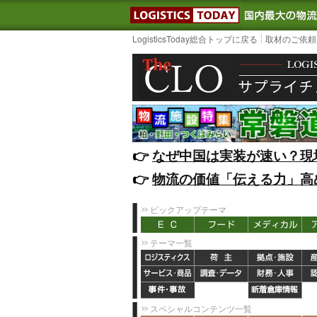
LOGISTIC
LogisticsToday総合トップに戻る
取材のご依頼
👉️
なぜ中国は実装が速い？現
👉️
物流の価値「伝える力」高
ピックアップテーマ
テーマ一覧
スペシャルコンテンツ一覧