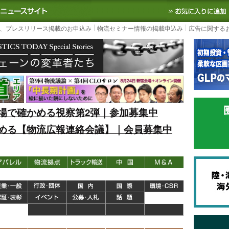
S TODAY｜国内最大の物流ニュースサイト
3PL, SCMなど国内外の最新の物流
、プレスリリース掲載のお申込み
物流セミナー情報の掲載申込み
広告に関する
場で確かめる視察第2弾｜参加募集中
める【物流広報連絡会議】｜会員募集中