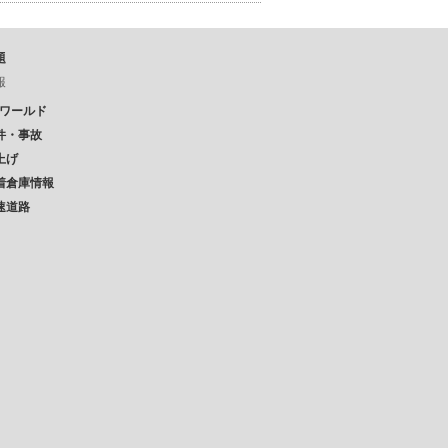
題
報
Pワールド
件・事故
上げ
着倉庫情報
速道路