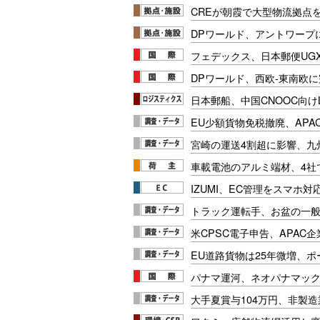
CREが朝霞で大型物流拠点
DPワールド、アントワープ
フェデックス、日本郵便UG
DPワールド、西欧-東南欧
日本郵船、中国CNOOC向け
EU少額貨物免税撤廃、APA
宮崎の運送4割超に影響、九
車載電池のアルミ端材、4社
IZUMI、EC管理をスマホ
トラック運転手、お盆の一般車
米CPSC電子申告、APAC企
EU道路貨物は25年微増、
パナマ運河、ネオパナマッ
大手夏賞与104万円、非製