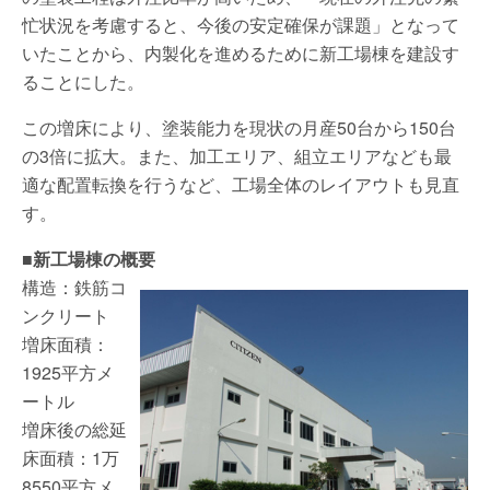
忙状況を考慮すると、今後の安定確保が課題」となって
いたことから、内製化を進めるために新工場棟を建設す
ることにした。
この増床により、塗装能力を現状の月産50台から150台
の3倍に拡大。また、加工エリア、組立エリアなども最
適な配置転換を行うなど、工場全体のレイアウトも見直
す。
■新工場棟の概要
構造：鉄筋コ
ンクリート
増床面積：
1925平方メ
ートル
増床後の総延
床面積：1万
8550平方メ