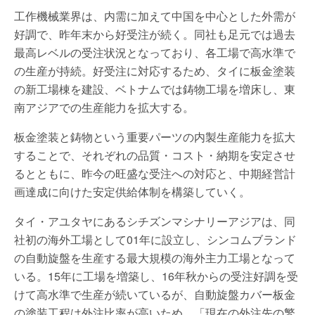
工作機械業界は、内需に加えて中国を中心とした外需が
好調で、昨年末から好受注が続く。同社も足元では過去
最高レベルの受注状況となっており、各工場で高水準で
の生産が持続。好受注に対応するため、タイに板金塗装
の新工場棟を建設、ベトナムでは鋳物工場を増床し、東
南アジアでの生産能力を拡大する。
板金塗装と鋳物という重要パーツの内製生産能力を拡大
することで、それぞれの品質・コスト・納期を安定させ
るとともに、昨今の旺盛な受注への対応と、中期経営計
画達成に向けた安定供給体制を構築していく。
タイ・アユタヤにあるシチズンマシナリーアジアは、同
社初の海外工場として01年に設立し、シンコムブランド
の自動旋盤を生産する最大規模の海外主力工場となって
いる。15年に工場を増築し、16年秋からの受注好調を受
けて高水準で生産が続いているが、自動旋盤カバー板金
の塗装工程は外注比率が高いため、「現在の外注先の繁