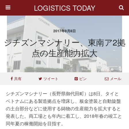
LOGISTICS TODAY
2017年9月8日
シチズンマシナリー、東南ア2拠
点の生産能力拡大
共有
ツイート
ピン
メール
シチズンマシナリー（長野県御代田町）は8日、タイと
ベトナムにある製造拠点を増床し、板金塗装と自動旋盤
の土台部分などに使用する鋳物の生産能力を拡大すると
発表した。両工場とも年内に着工し、2018年春の竣工と
同年夏の稼働開始を目指す。