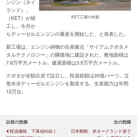
ンジン（タイ
ランド）」
KET工場の外観
（KET）が竣
工し、今月か
らディーゼルエンジンの量産を開始した、と発表した。
新工場は、エンジン鋳物の生産拠点「サイアムクボタメ
タルテクノロジー」の隣接地に建設された。敷地面積は
7.6万平方メートル、建屋面積は3.5万平方メートル。
クボタが全額出資で設立し、投資総額は20億バーツ。立
形水冷ディーゼルエンジンを製造する。生産能力は年間
12万台。
以前の投稿
次の投稿
軽油価格、下落傾向続く、
日本郵船、米オークランド港で