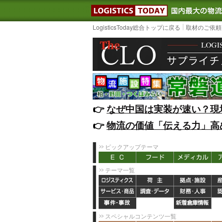
LOGISTIC
LogisticsToday総合トップに戻る
取材のご依頼
👉️
なぜ中国は実装が速い？現
👉️
物流の価値「伝える力」高
ピックアップテーマ
テーマ一覧
スペシャルコンテンツ一覧