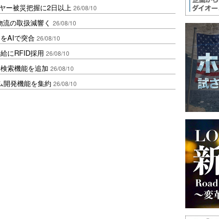
ライヤー被災把握に2日以上
26/08/10
物流の取扱減響く
26/08/10
をAIで突合
26/08/10
にRFID採用
26/08/10
場検索機能を追加
26/08/10
ム開発機能を集約
26/08/10