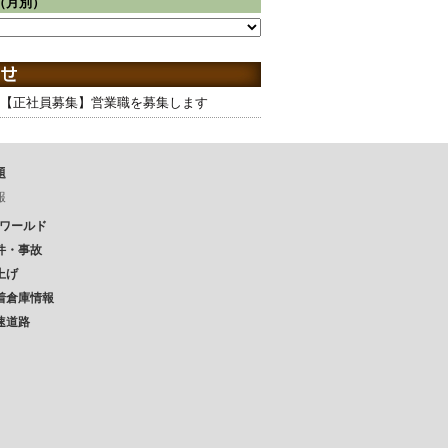
（月別）
【正社員募集】営業職を募集します
題
報
Pワールド
件・事故
上げ
着倉庫情報
速道路