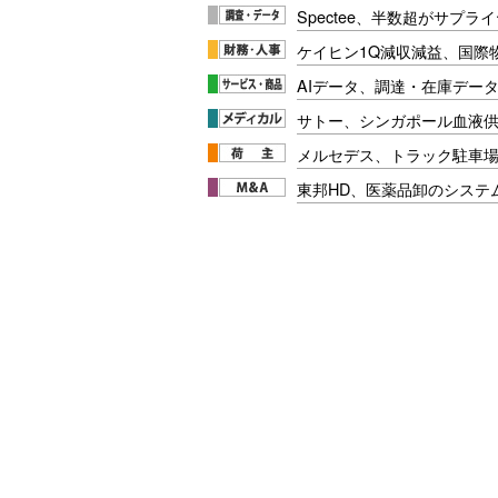
Spectee、半数超がサプ
ケイヒン1Q減収減益、国際
AIデータ、調達・在庫データ
サトー、シンガポール血液供給
メルセデス、トラック駐車
東邦HD、医薬品卸のシステ