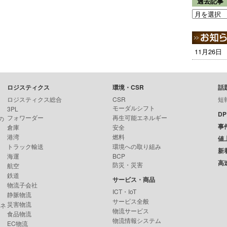
過去記事
11月26日
ロジスティクス
環境・CSR
話
ロジスティクス総合
CSR
短
モーダルシフト
3PL
D
フォワーダー
再生可能エネルギー
の
事
倉庫
安全
港湾
燃料
値
トラック輸送
環境への取り組み
新
海運
BCP
高
防災・災害
航空
鉄道
サービス・商品
物流子会社
ICT・IoT
静脈物流
サービス全般
災害物流
ンネ
物流サービス
食品物流
物流情報システム
EC物流