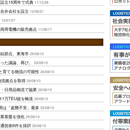
設立15周年で式典
11/12/28
と合弁会社を設立
12/08/21
人
10/07/27
車両用電機の販売拠点
11/08/17
空結節点、東海市
26/08/10
かった議論、再び。
26/08/10
と育てる物流の可能性
26/08/10
物流拠点を取得
26/08/10
品・日用品物流で協業
26/08/10
1万TEU超を輸送
26/08/10
用は「盗難不安」最多
26/08/10
事業基盤を強化
26/08/10
通技術6件を採択
26/08/10