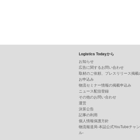
Logistics Todayから
お知らせ
広告に関するお問い合わせ
取材のご依頼、プレスリリース掲載
お申込み
物流セミナー情報の掲載申込み
ニュース配信登録
その他のお問い合わせ
運営
決算公告
記事の利用
個人情報保護方針
物流報道局-本誌公式YouTubeチャ
ル-