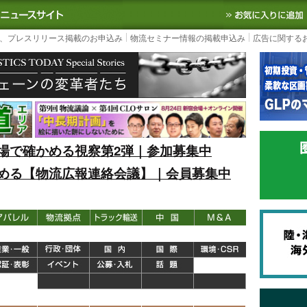
S TODAY｜国内最大の物流ニュースサイト
3PL, SCMなど国内外の最新の物流
、プレスリリース掲載のお申込み
物流セミナー情報の掲載申込み
広告に関する
場で確かめる視察第2弾｜参加募集中
める【物流広報連絡会議】｜会員募集中