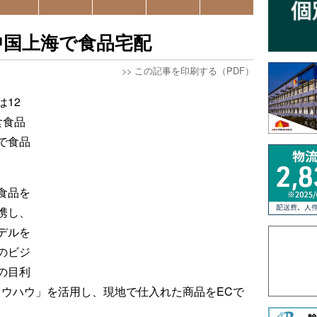
中国上海で食品宅配
>>
この記事を印刷する（PDF）
12
食食品
で食品
食品を
携し、
デルを
のビジ
の目利
ノウハウ」を活用し、現地で仕入れた商品をECで