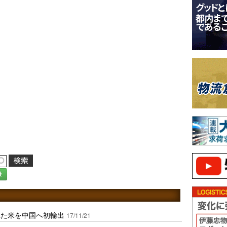
録
れた米を中国へ初輸出
17/11/21