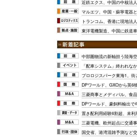
近鉄エクス、中国の中核法人
マルエツ、中国・蘇寧電器
トランコム、香港に現地法
東洋電機製造、中国に鉄道
中部圏物流の新軸担う陸海
「配車システム」終われな
プロロジスパーク東海1、街
DPワールド、GXOから英6
三菱商事とメディパル、食
DPワールド、豪飼料輸出で年
置き配利用経験6割超、未利
三菱電機、欧州起点に交通
国交省、港湾混雑予測など交