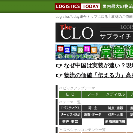
LOGISTIC
LogisticsToday総合トップに戻る
取材のご依頼
👉️
なぜ中国は実装が速い？現
👉️
物流の価値「伝える力」高
ピックアップテーマ
テーマ一覧
スペシャルコンテンツ一覧