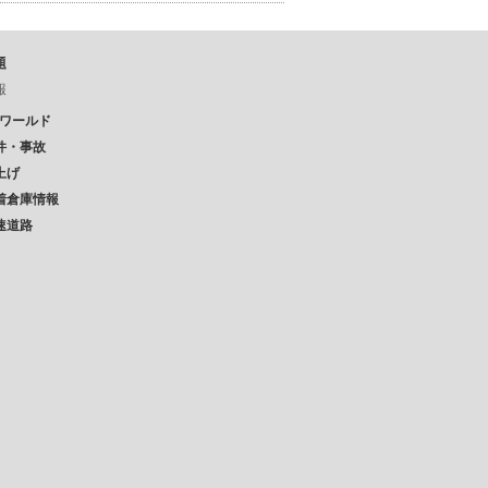
題
報
Pワールド
件・事故
上げ
着倉庫情報
速道路