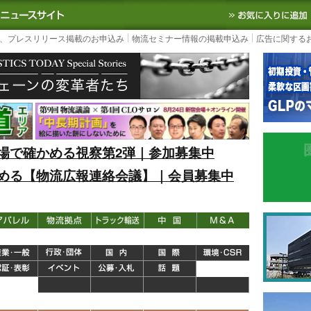
S TODAY｜国内最大の物流ニュースサイト
3PL, SCMなど国内外の最新の物流
、プレスリリース掲載のお申込み
物流セミナー情報の掲載申込み
広告に関する
場で確かめる視察第2弾｜参加募集中
める【物流広報連絡会議】｜会員募集中