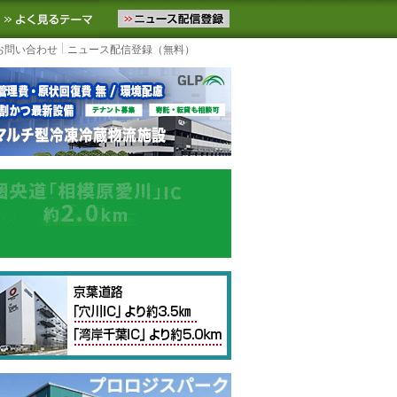
ニュースをお届けします。物流ニュースメール配信を登録すると、平日
お気に入りに追加
よく見るテーマ
お問い合わせ
ニュース配信登録（無料）