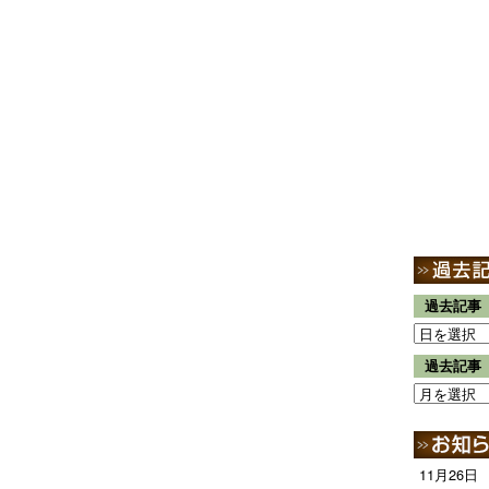
過去記事
過去記事
11月26日