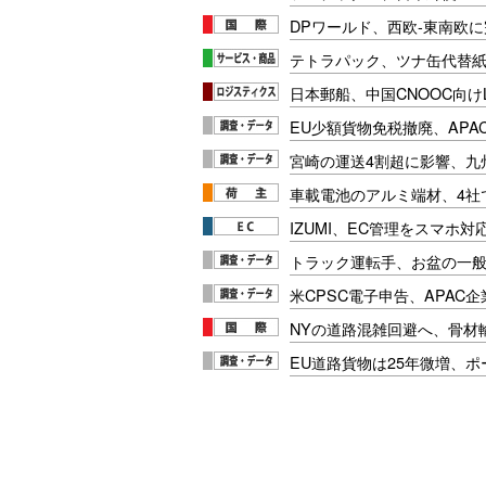
DPワールド、西欧-東南欧
テトラパック、ツナ缶代替紙
日本郵船、中国CNOOC向け
EU少額貨物免税撤廃、APA
宮崎の運送4割超に影響、九
車載電池のアルミ端材、4社
IZUMI、EC管理をスマホ
トラック運転手、お盆の一般車
米CPSC電子申告、APAC企
NYの道路混雑回避へ、骨材
EU道路貨物は25年微増、