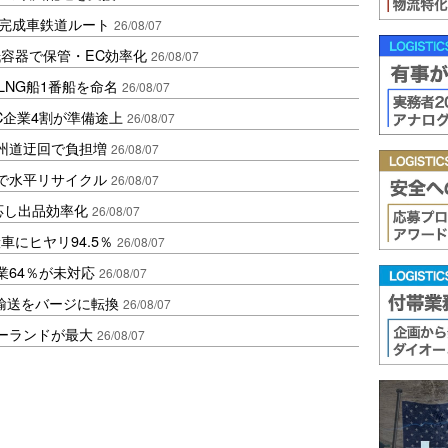
に完成車鉄道ルート
26/08/07
容器で保管・EC効率化
26/08/07
LNG船1番船を命名
26/08/07
C企業4割が準備途上
26/08/07
州道迂回で負担増
26/08/07
で水平リサイクル
26/08/07
対応し出品効率化
26/08/07
にヒヤリ94.5％
26/08/07
業64％が未対応
26/08/07
輸送をバージに転換
26/08/07
ポーランドが最大
26/08/07