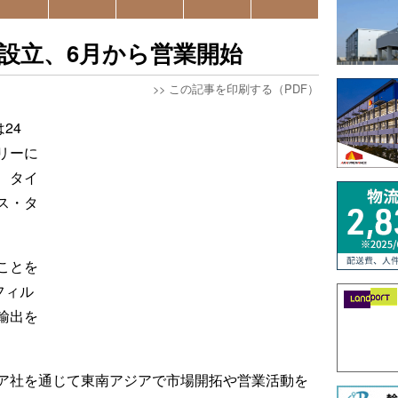
人設立、6月から営業開始
>>
この記事を印刷する（PDF）
24
リーに
、タイ
ス・タ
ことを
フィル
輸出を
ア社を通じて東南アジアで市場開拓や営業活動を