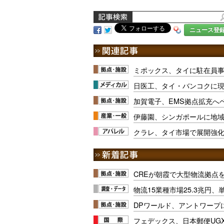
ニュース登
ミポックス、タイに駐在員
日医工、タイ・バンコクに
加賀電子、EMS拠点拡充へ
伊藤園、シンガポールに地
クラレ、タイ市場で展開強
CREが朝霞で大型物流拠点
物流15業種市場25.3兆円
DPワールド、アントワープ
フェデックス、日本郵便UG