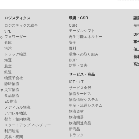
ロジスティクス
環境・CSR
話
ロジスティクス総合
CSR
短
モーダルシフト
3PL
D
フォワーダー
再生可能エネルギー
の
事
倉庫
安全
港湾
燃料
値
トラック輸送
環境への取り組み
新
海運
BCP
高
防災・災害
航空
鉄道
サービス・商品
物流子会社
ICT・IoT
静脈物流
サービス全般
災害物流
ンネ
物流サービス
食品物流
物流情報システム
EC物流
生産・流通システム
メディカル物流
物流資材
アパレル物流
物流機器
都市・館内物流
物流関連商品
スタートアップ･ベンチャー
新商品
利用運送
トラック
貿易・税関