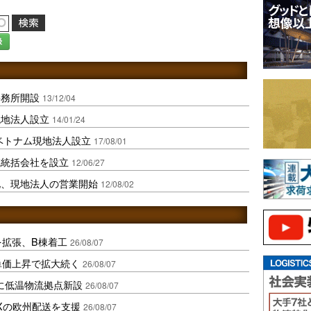
録
事務所開設
13/12/04
現地法人設立
14/01/24
ベトナム現地法人設立
17/08/01
域統括会社を設立
12/06/27
化、現地法人の営業開始
12/08/02
を拡張、B棟着工
26/08/07
、単価上昇で拡大続く
26/08/07
に低温物流拠点新設
26/08/07
Xの欧州配送を支援
26/08/07