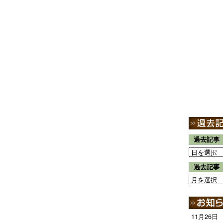
過去記事
過去記事
11月26日