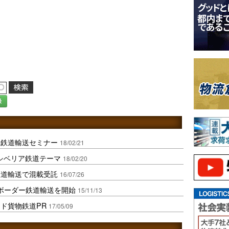
録
境鉄道輸送セミナー
18/02/21
、シベリア鉄道テーマ
18/02/20
鉄道輸送で混載受託
16/07/26
ボーダー鉄道輸送を開始
15/11/13
ド貨物鉄道PR
17/05/09