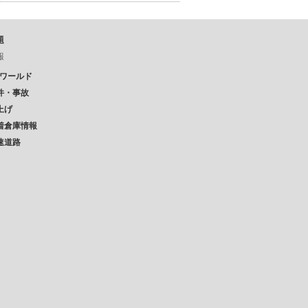
題
報
Pワールド
件・事故
上げ
着倉庫情報
速道路