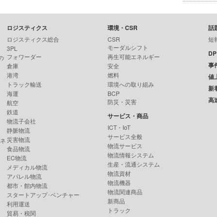
ロジスティクス
環境・CSR
話
ロジスティクス総合
CSR
短
モーダルシフト
3PL
D
フォワーダー
再生可能エネルギー
の
事
倉庫
安全
港湾
燃料
値
トラック輸送
環境への取り組み
新
海運
BCP
高
防災・災害
航空
鉄道
サービス・商品
物流子会社
ICT・IoT
静脈物流
サービス全般
災害物流
ンネ
物流サービス
食品物流
物流情報システム
EC物流
生産・流通システム
メディカル物流
物流資材
アパレル物流
物流機器
都市・館内物流
物流関連商品
スタートアップ･ベンチャー
新商品
利用運送
トラック
貿易・税関