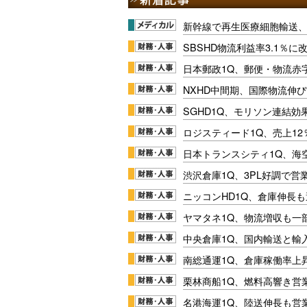
新幹線で再生医療細胞輸送
SBSHD物流利益率3.1％
日本郵政1Q、郵便・物流赤
NXHD中間期、国際物流伸び
SGHD1Q、モリソン連結効
ロジスティード1Q、売上1
日本トランスシティ1Q、海
渋沢倉庫1Q、3PL好調で営
ニッコンHD1Q、倉庫伸長
ヤマタネ1Q、物流増収も一
中央倉庫1Q、国内輸送と輸
南総通運1Q、倉庫稼働率上
栗林商船1Q、燃料高響き営
名港海運1Q、陸送伸長も営業