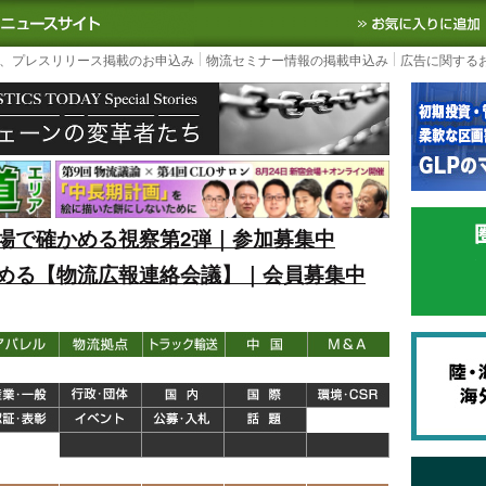
S TODAY｜国内最大の物流ニュースサイト
3PL, SCMなど国内外の最新の物流
、プレスリリース掲載のお申込み
物流セミナー情報の掲載申込み
広告に関する
場で確かめる視察第2弾｜参加募集中
める【物流広報連絡会議】｜会員募集中