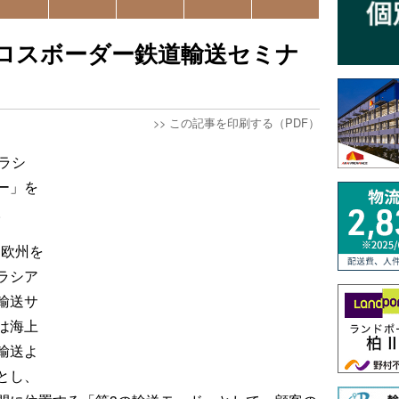
ロスボーダー鉄道輸送セミナ
>>
この記事を印刷する（PDF）
ラシ
ー」を
。
と欧州を
ラシア
輸送サ
は海上
輸送よ
とし、