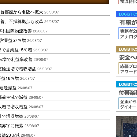
、首都圏から名阪へ拡大
26/08/07
に改善、不採算拠点も改革
26/08/07
字も国際物流改善
26/08/07
営業益57％増
26/08/07
果で営業益15％増
26/08/07
2％増で利益率改善
26/08/07
空輸送増で増収増益
26/08/07
業益18％増
26/08/07
も運送減益
26/08/07
部荷主減で減益
26/08/07
入増で増収増益
26/08/07
昇で増収増益
26/08/07
業赤字に転落
26/08/07
益23％減
26/08/07