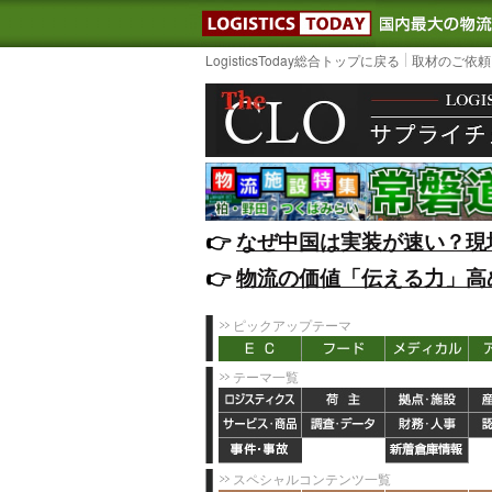
LOGISTIC
LogisticsToday総合トップに戻る
取材のご依頼
👉️
なぜ中国は実装が速い？現
👉️
物流の価値「伝える力」高
ピックアップテーマ
テーマ一覧
スペシャルコンテンツ一覧