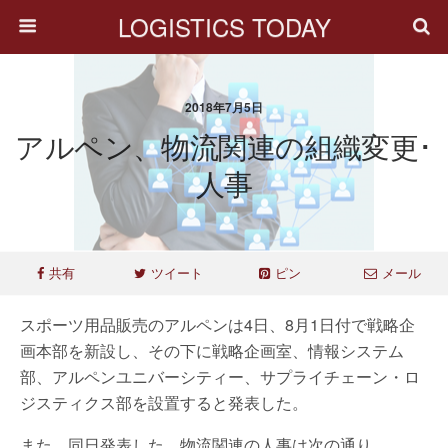
LOGISTICS TODAY
2018年7月5日
アルペン、物流関連の組織変更･
人事
共有
ツイート
ピン
メール
スポーツ用品販売のアルペンは4日、8月1日付で戦略企
画本部を新設し、その下に戦略企画室、情報システム
部、アルペンユニバーシティー、サプライチェーン・ロ
ジスティクス部を設置すると発表した。
また、同日発表した、物流関連の人事は次の通り。