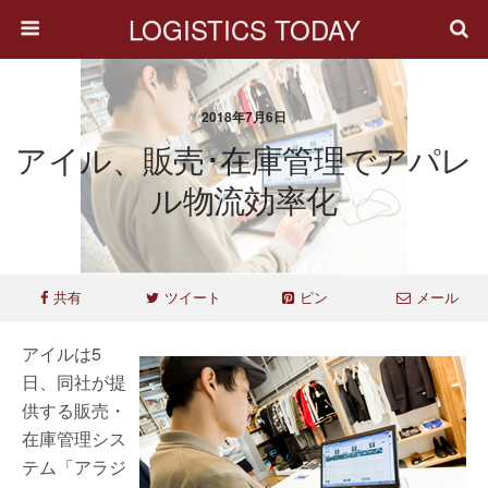
LOGISTICS TODAY
2018年7月6日
アイル、販売･在庫管理でアパレ
ル物流効率化
共有
ツイート
ピン
メール
アイルは5
日、同社が提
供する販売・
在庫管理シス
テム「アラジ