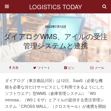
LOGISTICS TODAY
2022年7月12日
ダイアログWMS、アイルの受注
管理システムと連携
共有
ツイート
ピン
メール
ダイアログ（東京都品川区）は12日、SaaS（必要な機
能を必要な分だけサービスとして利用できるようにした
ソフトウエア）型WMS（倉庫管理システム）「W3
mimosa」（W3ミモザ）とアイルの提供する受注管理シ
ステム「CROSS MALL」（クロスモール）が連携を開始