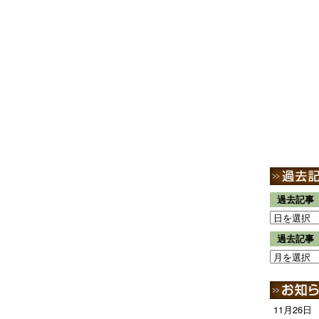
過去記事
過去記事
11月26日