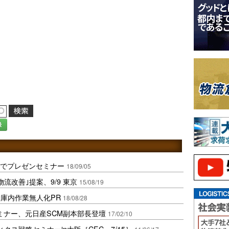
録
マでプレゼンセミナー
18/09/05
流改善｣提案、9/9 東京
15/08/19
庫内作業無人化PR
18/08/28
セミナー、元日産SCM副本部長登壇
17/02/10
クス戦略セミナーin大阪［CEC、7/15］