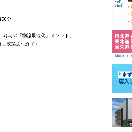
時50分
！鈴与の『物流最適化』メソッド」
達し次第受付終了）