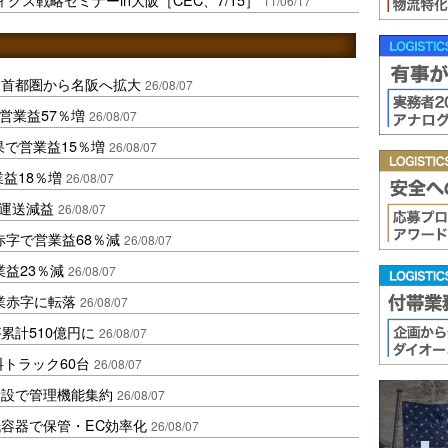
11/06/17
、首都圏から名阪へ拡大
26/08/07
営業益57％増
26/08/07
果で営業益15％増
26/08/07
業益18％増
26/08/07
も運送減益
26/08/07
赤字で営業益68％減
26/08/07
益23％減
26/08/07
業赤字に転落
26/08/07
累計510億円に
26/08/07
トラック60台
26/08/07
新設で管理機能集約
26/08/07
容器で保管・EC効率化
26/08/07