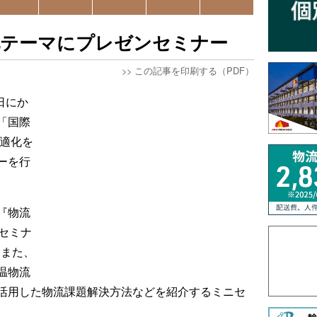
化テーマにプレゼンセミナー
>>
この記事を印刷する（PDF）
日にか
「国際
最適化を
ーを行
『物流
セミナ
。また、
温物流
活用した物流課題解決方法などを紹介するミニセ