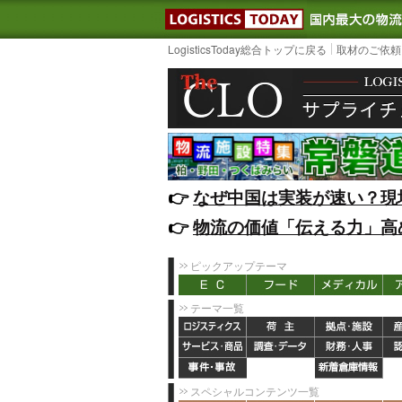
LOGISTIC
LogisticsToday総合トップに戻る
取材のご依頼
👉️
なぜ中国は実装が速い？現
👉️
物流の価値「伝える力」高
ピックアップテーマ
テーマ一覧
スペシャルコンテンツ一覧