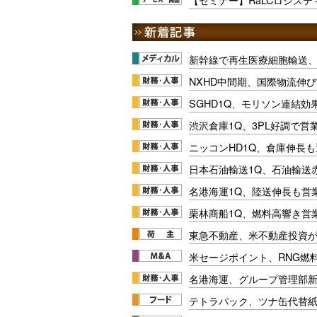
新幹線で再生医療細胞輸送
NXHD中間期、国際物流伸び
SGHD1Q、モリソン連結効
渋沢倉庫1Q、3PL好調で営
ニッコンHD1Q、倉庫伸長
日本石油輸送1Q、石油輸送
名港海運1Q、陸送伸長も営業
栗林商船1Q、燃料高響き営
東急不動産、米不動産投資が
米セージポイント、RNG燃料
名港海運、グループ管理部
テトラパック、ツナ缶代替紙