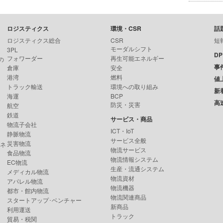
ロジスティクス
環境・CSR
話
ロジスティクス総合
CSR
短
モーダルシフト
3PL
D
フォワーダー
再生可能エネルギー
の
事
倉庫
安全
港湾
燃料
値
トラック輸送
環境への取り組み
新
海運
BCP
高
防災・災害
航空
鉄道
サービス・商品
物流子会社
ICT・IoT
静脈物流
サービス全般
災害物流
ンネ
物流サービス
食品物流
物流情報システム
EC物流
生産・流通システム
メディカル物流
物流資材
アパレル物流
物流機器
都市・館内物流
物流関連商品
スタートアップ･ベンチャー
新商品
利用運送
トラック
貿易・税関