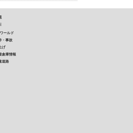
題
報
Pワールド
件・事故
上げ
着倉庫情報
速道路