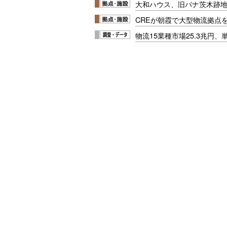
大和ハウス、旧パナ茨木跡
CREが朝霞で大型物流拠点
物流15業種市場25.3兆円