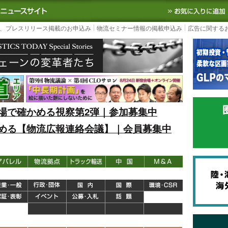
S TODAY｜国内最大の物流ニュースサイト
3PL, SCMなど国内外の最新の物流
、プレスリリース掲載のお申込み
物流セミナー情報の掲載申込み
広告に関する
場で確かめる視察第2弾｜参加募集中
める【物流広報連絡会議】｜会員募集中