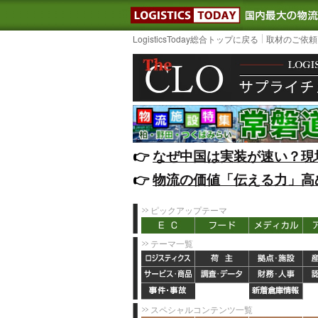
LOGISTIC
LogisticsToday総合トップに戻る
取材のご依頼
👉️
なぜ中国は実装が速い？現
👉️
物流の価値「伝える力」高
ピックアップテーマ
テーマ一覧
スペシャルコンテンツ一覧