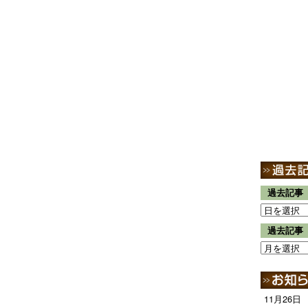
過去記事
過去記事
11月26日