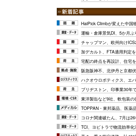
HaiPick Climbが変えた
運輸・倉庫景気DI、5か月ぶ
チャップマン、欧州向けICS
加デカルト、FTA適用判定を
宅配の終点を再設計、住宅
阪急阪神不、北伊丹と京都
ハクオウロボティクス、エ
ブリヂストン、印事業30年
東洋製缶など9社、軟包装の
TOPPAN・東邦薬品、医薬
コロナ関連破たん、7月は26
TCI、ヨビトラで物流効率