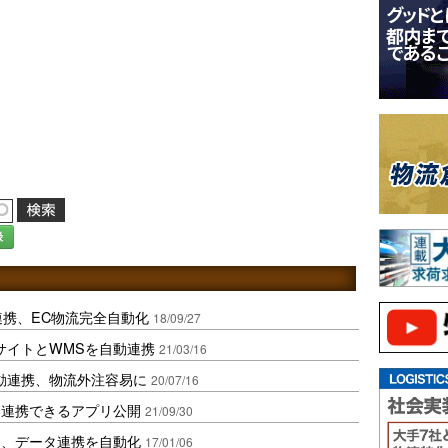
録
PI連携、EC物流完全自動化
18/09/27
サイトとWMSを自動連携
21/03/16
動連携、物流外注容易に
20/07/16
と連携できるアプリ公開
21/09/30
ン、データ連携を自動化
17/01/06