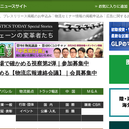
S TODAY｜国内最大の物流ニュースサイト
3PL, SCMなど国内外の最新の物流
、プレスリリース掲載のお申込み
物流セミナー情報の掲載申込み
広告に関する
場で確かめる視察第2弾｜参加募集中
める【物流広報連絡会議】｜会員募集中