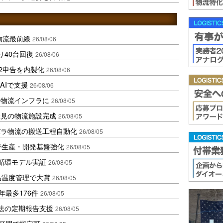
中国物流最前線
26/08/06
り40台回復
26/08/06
2申告を内製化
26/08/06
AIで支援
26/08/06
を物流インフラに
26/08/05
伏見の物流施設完成
26/08/05
バラ物流の搬送工程自動化
26/08/05
で生産・開発基盤強化
26/08/05
循環モデル実証
26/08/05
品温度管理で大賞
26/08/05
年最多176件
26/08/05
化法の定期報告支援
26/08/05