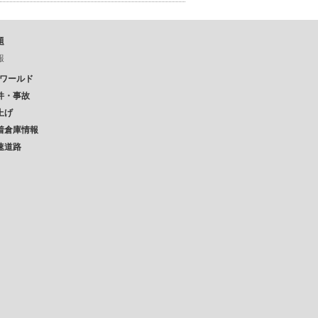
題
報
Pワールド
件・事故
上げ
着倉庫情報
速道路