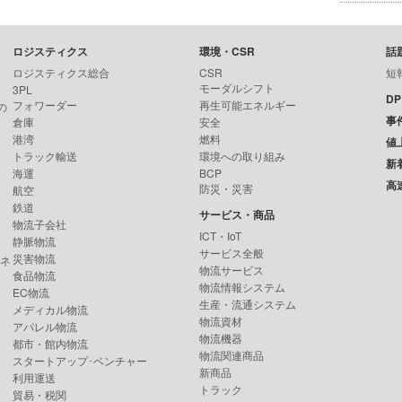
ロジスティクス
環境・CSR
話
ロジスティクス総合
CSR
短
モーダルシフト
3PL
D
フォワーダー
再生可能エネルギー
の
事
倉庫
安全
港湾
燃料
値
トラック輸送
環境への取り組み
新
海運
BCP
高
防災・災害
航空
鉄道
サービス・商品
物流子会社
ICT・IoT
静脈物流
サービス全般
災害物流
ンネ
物流サービス
食品物流
物流情報システム
EC物流
生産・流通システム
メディカル物流
物流資材
アパレル物流
物流機器
都市・館内物流
物流関連商品
スタートアップ･ベンチャー
新商品
利用運送
トラック
貿易・税関