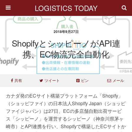
LOGISTICS TODAY
2018年9月27日
ShopifyとシッピーノがAPI連
携、EC物流完全自動化
共有
ツイート
ピン
メール
カナダ発のECサイト構築プラットフォーム「Shopify」
（ショッピファイ）の日本法人Shopify Japan（ショッピ
ファイジャパン）は27日、ECの多店舗自動出荷サービ
ス「シッピーノ」を運営するシッピーノ（神奈川県茅ヶ
崎市）とAPI連携を行い、Shopifyで構築したECサイトか