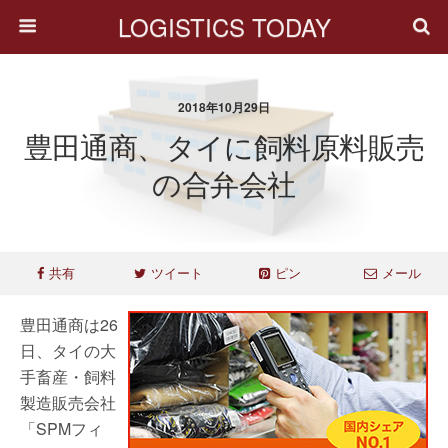
LOGISTICS TODAY
2018年10月29日
豊田通商、タイに飼料原料販売
の合弁会社
共有
ツイート
ピン
メール
豊田通商は26
日、タイの大
手畜産・飼料
製造販売会社
「SPMフィ