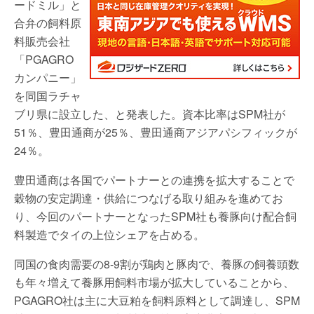
ードミル」と
合弁の飼料原
料販売会社
「PGAGRO
カンパニー」
を同国ラチャ
ブリ県に設立した、と発表した。資本比率はSPM社が
51％、豊田通商が25％、豊田通商アジアパシフィックが
24％。
豊田通商は各国でパートナーとの連携を拡大することで
穀物の安定調達・供給につなげる取り組みを進めてお
り、今回のパートナーとなったSPM社も養豚向け配合飼
料製造でタイの上位シェアを占める。
同国の食肉需要の8-9割が鶏肉と豚肉で、養豚の飼養頭数
も年々増えて養豚用飼料市場が拡大していることから、
PGAGRO社は主に大豆粕を飼料原料として調達し、SPM