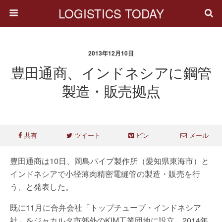
LOGISTICS TODAY
2013年12月10日
豊田通商、インドネシアに鋼管
製造・販売拠点
共有
ツイート
ピン
メール
豊田通商は10日、岡島パイプ製作所（愛知県東海市）と
インドネシアで小径薄肉精密電縫管の製造・販売を行
う、と発表した。
既に11月に合弁会社「トップチューブ・インドネシア
社」をジャカルタ市郊外のKIM工業団地に設立。2014年