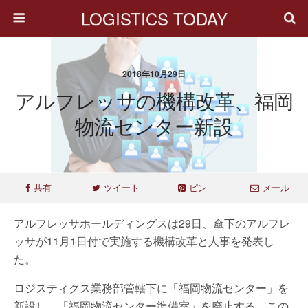
LOGISTICS TODAY
2018年10月29日
アルフレッサの機構改革、福岡
物流センター新設
共有
ツイート
ピン
メール
アルフレッサホールディングスは29日、傘下のアルフレ
ッサが11月1日付で実施する機構改革と人事を発表し
た。
ロジスティクス業務部管轄下に「福岡物流センター」を
新設し、「福岡物流センター準備室」を廃止する。この