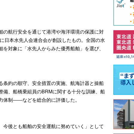
舶の航行安全を通じて港湾や海洋環境の保護に対
度に日本水先人会連合会が創設したもの。全国の水
船舶を対象に「水先人からみた優秀船舶」を選び、
る条約の順守、安全措置の実施、航海計器と操船
整備、船橋乗組員のBRMに関する十分な訓練、船
力体制――などを総合的に評価した。
、今後とも船舶の安全運航に努めていく」として