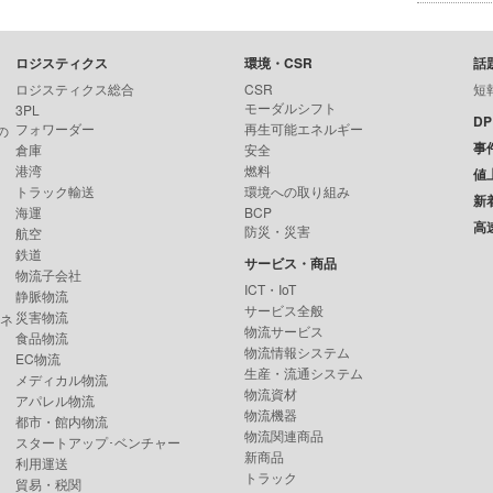
ロジスティクス
環境・CSR
話
ロジスティクス総合
CSR
短
モーダルシフト
3PL
D
フォワーダー
再生可能エネルギー
の
事
倉庫
安全
港湾
燃料
値
トラック輸送
環境への取り組み
新
海運
BCP
高
防災・災害
航空
鉄道
サービス・商品
物流子会社
ICT・IoT
静脈物流
サービス全般
災害物流
ンネ
物流サービス
食品物流
物流情報システム
EC物流
生産・流通システム
メディカル物流
物流資材
アパレル物流
物流機器
都市・館内物流
物流関連商品
スタートアップ･ベンチャー
新商品
利用運送
トラック
貿易・税関