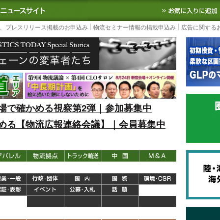
S TODAY｜国内最大の物流ニュースサイト
3PL, SCMなど国内外の最新の物流
、プレスリリース掲載のお申込み
物流セミナー情報の掲載申込み
広告に関する
場で確かめる視察第2弾｜参加募集中
める【物流広報連絡会議】｜会員募集中