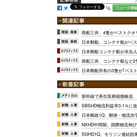
ニュース登
商船三井、4隻がベストクオ
日本郵船、コンテナ船がベ
日本郵船コンテナ船が水先
商船三井、コンテナ船など2
日本郵船所有の3隻が｢ベス
新幹線で再生医療細胞輸送
SBSHD物流利益率3.1％
日本郵政1Q、郵便・物流赤
NXHD中間期、国際物流伸び
SGHD1Q、モリソン連結効