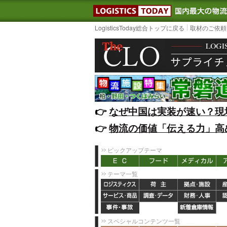
LOGISTIC
LogisticsToday総合トップに戻る
取材のご依頼
👉️
なぜ中国は実装が速い？現
👉️
物流の価値「伝える力」高
ピックアップテーマ
テーマ一覧
スペシャルコンテンツ一覧