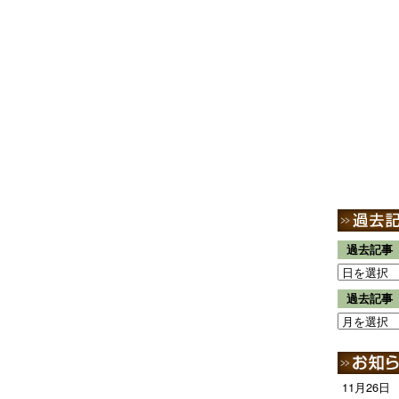
過去記事
過去記事
11月26日