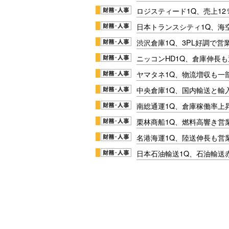
ロジスティード1Q、売上1
日本トランスシティ1Q、海
渋沢倉庫1Q、3PL好調で営
ニッコンHD1Q、倉庫伸長
ヤマタネ1Q、物流増収も一
中央倉庫1Q、国内輸送と輸
南総通運1Q、倉庫稼働率上
栗林商船1Q、燃料高響き営
名港海運1Q、陸送伸長も営業
日本石油輸送1Q、石油輸送