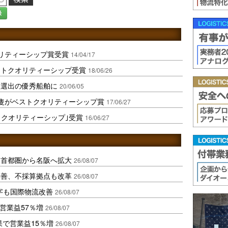
録
リティーシップ賞受賞
14/04/17
ストクオリティーシップ受賞
18/06/26
人選出の優秀船舶に
20/06/05
隻がベストクオリティーシップ賞
17/06/27
トクオリティーシップ｣受賞
16/06/27
、首都圏から名阪へ拡大
26/08/07
に改善、不採算拠点も改革
26/08/07
字も国際物流改善
26/08/07
営業益57％増
26/08/07
果で営業益15％増
26/08/07