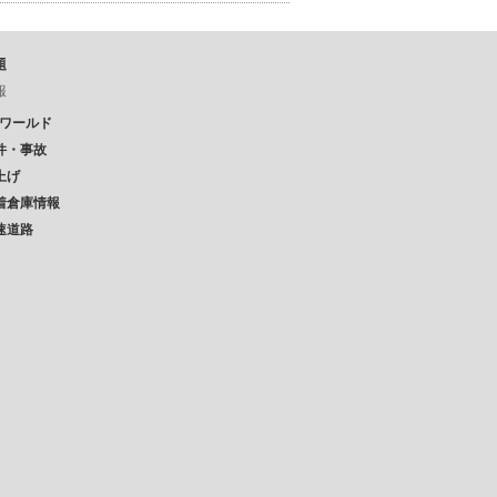
題
報
Pワールド
件・事故
上げ
着倉庫情報
速道路