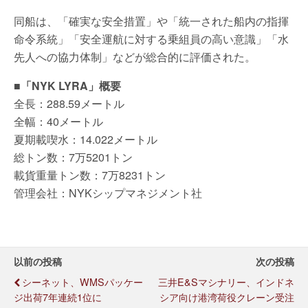
同船は、「確実な安全措置」や「統一された船内の指揮
命令系統」「安全運航に対する乗組員の高い意識」「水
先人への協力体制」などが総合的に評価された。
■「NYK LYRA」概要
全長：288.59メートル
全幅：40メートル
夏期載喫水：14.022メートル
総トン数：7万5201トン
載貨重量トン数：7万8231トン
管理会社：NYKシップマネジメント社
以前の投稿
次の投稿
シーネット、WMSパッケー
三井E&Sマシナリー、インドネ
ジ出荷7年連続1位に
シア向け港湾荷役クレーン受注