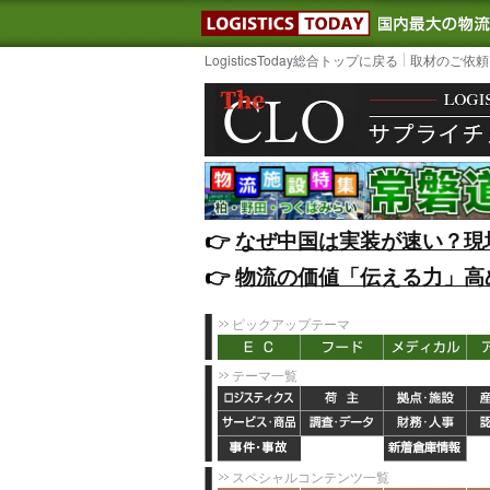
LOGISTIC
LogisticsToday総合トップに戻る
取材のご依頼
👉️
なぜ中国は実装が速い？現
👉️
物流の価値「伝える力」高
ピックアップテーマ
テーマ一覧
スペシャルコンテンツ一覧