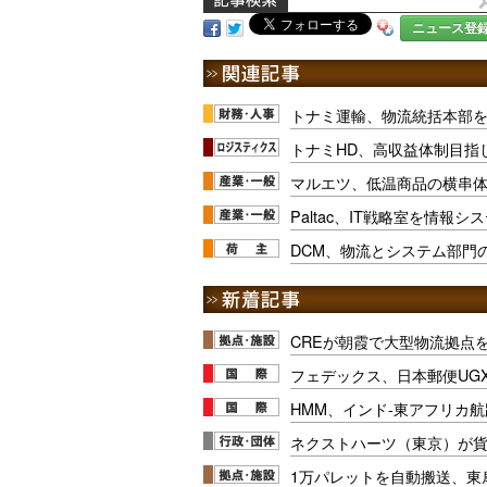
ニュース登
トナミ運輸、物流統括本部を
トナミHD、高収益体制目指
マルエツ、低温商品の横串
Paltac、IT戦略室を情報
DCM、物流とシステム部門
CREが朝霞で大型物流拠点
フェデックス、日本郵便UG
HMM、インド-東アフリカ航
ネクストハーツ（東京）が
1万パレットを自動搬送、東