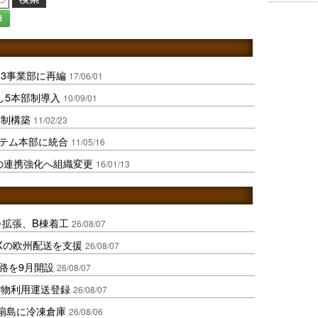
録
3事業部に再編
17/06/01
し5本部制導入
10/09/01
体制構築
11/02/23
システム本部に統合
11/05/16
の連携強化へ組織変更
16/01/13
を拡張、B棟着工
26/08/07
Xの欧州配送を支援
26/08/07
路を9月開設
26/08/07
貨物利用運送登録
26/08/07
扇島に冷凍倉庫
26/08/06