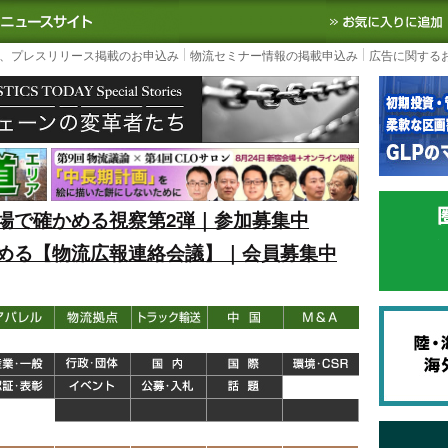
S TODAY｜国内最大の物流ニュースサイト
3PL, SCMなど国内外の最新の物流
、プレスリリース掲載のお申込み
物流セミナー情報の掲載申込み
広告に関する
場で確かめる視察第2弾｜参加募集中
める【物流広報連絡会議】｜会員募集中