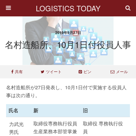
LOGISTICS TODAY
2019年9月27日
名村造船所、10月1日付役員人事
共有
ツイート
ピン
メール
名村造船所が27日発表し、10月1日付で実施する役員人
事は次の通り。
氏名
新
旧
取締役専務執行役員
取締役 専務執行役
力武光
生産業務本部管掌兼
員
男氏