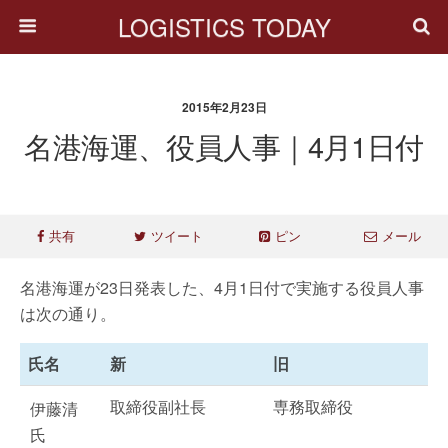
LOGISTICS TODAY
2015年2月23日
名港海運、役員人事｜4月1日付
共有
ツイート
ピン
メール
名港海運が23日発表した、4月1日付で実施する役員人事
は次の通り。
氏名
新
旧
取締役副社長
専務取締役
伊藤清
氏