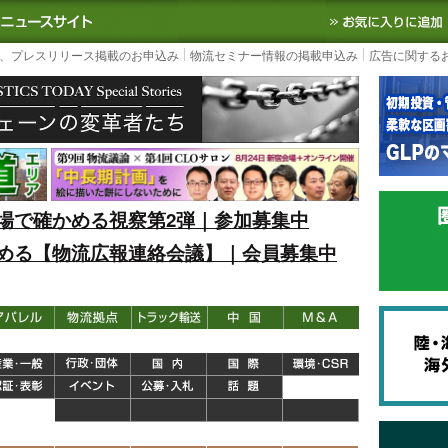
S TODAY｜国内最大の物流ニュースサイト
3PL, SCMなど国内外の最新の物流
、プレスリリース掲載のお申込み
物流セミナー情報の掲載申込み
広告に関する
場で確かめる視察第2弾｜参加募集中
める【物流広報連絡会議】｜会員募集中