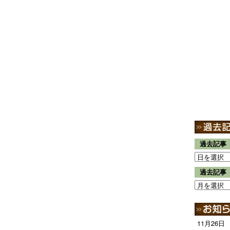
過去記事
過去記事
11月26日