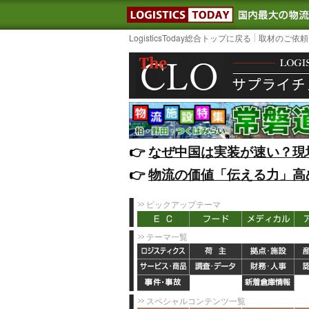
LOGISTIC
LogisticsToday総合トップに戻る
取材のご依頼
👉️
なぜ中国は実装が速い？現
👉️
物流の価値「伝える力」高
ピックアップテーマ
テーマ一覧
スペシャルコンテンツ一覧