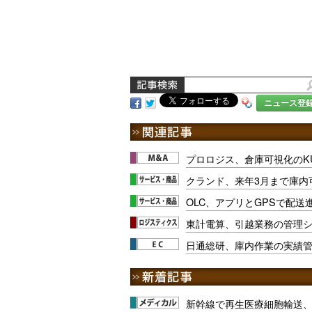
ニュース登
プロロジス、倉庫可視化のKU
クランド、来年3月まで庫内
OLC、アプリとGPSで配送
東計電算、引越業務の管理
日通総研、庫内作業の実績
新幹線で再生医療細胞輸送