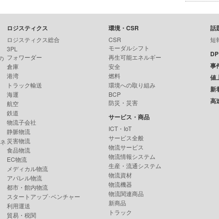
ロジスティクス
環境・CSR
話
ロジスティクス総合
CSR
短
モーダルシフト
3PL
D
フォワーダー
再生可能エネルギー
の
事
倉庫
安全
港湾
燃料
値
トラック輸送
環境への取り組み
新
海運
BCP
高
防災・災害
航空
鉄道
サービス・商品
物流子会社
ICT・IoT
静脈物流
サービス全般
災害物流
ンネ
物流サービス
食品物流
物流情報システム
EC物流
生産・流通システム
メディカル物流
物流資材
アパレル物流
物流機器
都市・館内物流
物流関連商品
スタートアップ･ベンチャー
新商品
利用運送
トラック
貿易・税関