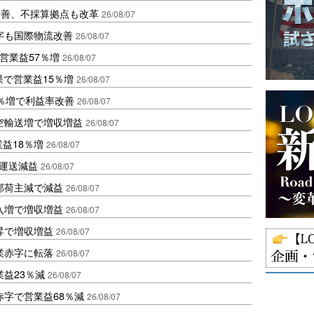
に改善、不採算拠点も改革
26/08/07
字も国際物流改善
26/08/07
営業益57％増
26/08/07
果で営業益15％増
26/08/07
2％増で利益率改善
26/08/07
空輸送増で増収増益
26/08/07
業益18％増
26/08/07
も運送減益
26/08/07
部荷主減で減益
26/08/07
入増で増収増益
26/08/07
昇で増収増益
26/08/07
業赤字に転落
26/08/07
益23％減
26/08/07
赤字で営業益68％減
26/08/07