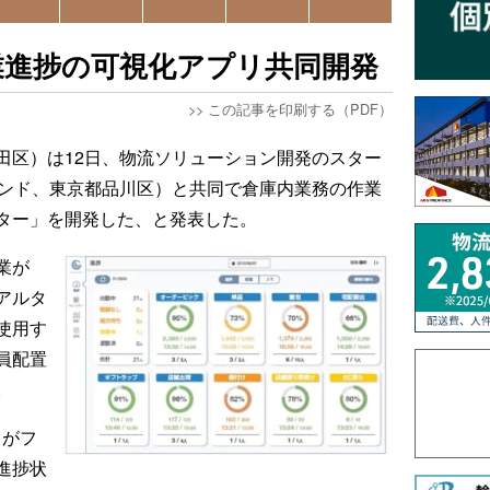
業進捗の可視化アプリ共同開発
>>
この記事を印刷する（PDF）
田区）は12日、物流ソリューション開発のスター
ランド、東京都品川区）と共同で倉庫内業務の作業
ター」を開発した、と発表した。
業が
アルタ
使用す
員配置
。
）がフ
進捗状