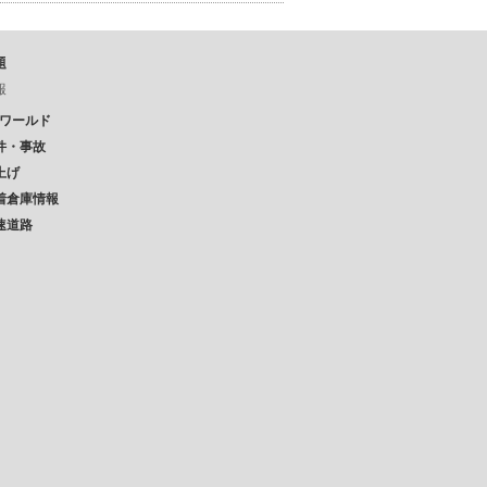
題
報
Pワールド
件・事故
上げ
着倉庫情報
速道路