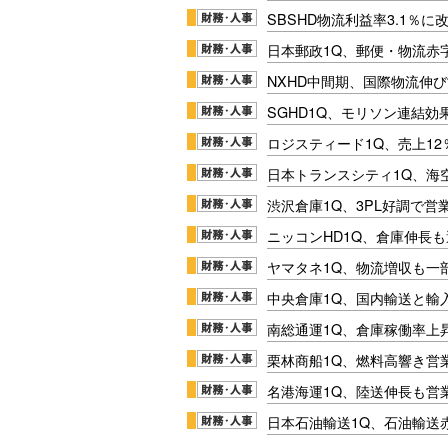
SBSHD物流利益率3.1％
日本郵政1Q、郵便・物流赤
NXHD中間期、国際物流伸び
SGHD1Q、モリソン連結効
ロジスティード1Q、売上1
日本トランスシティ1Q、海
渋沢倉庫1Q、3PL好調で営
ニッコンHD1Q、倉庫伸長
ヤマタネ1Q、物流増収も一
中央倉庫1Q、国内輸送と輸
南総通運1Q、倉庫稼働率上
栗林商船1Q、燃料高響き営
名港海運1Q、陸送伸長も営業
日本石油輸送1Q、石油輸送