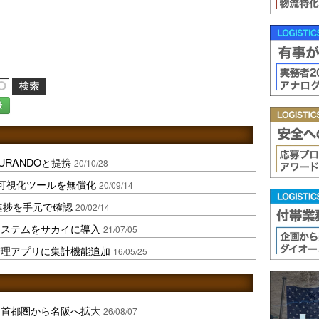
録
RANDOと提携
20/10/28
可視化ツールを無償化
20/09/14
進捗を手元で確認
20/02/14
システムをサカイに導入
21/07/05
管理アプリに集計機能追加
16/05/25
、首都圏から名阪へ拡大
26/08/07