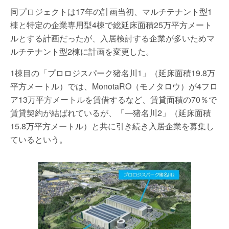
同プロジェクトは17年の計画当初、マルチテナント型1
棟と特定の企業専用型4棟で総延床面積25万平方メート
ルとする計画だったが、入居検討する企業が多いためマ
ルチテナント型2棟に計画を変更した。
1棟目の「プロロジスパーク猪名川1」（延床面積19.8万
平方メートル）では、MonotaRO（モノタロウ）が4フロ
ア13万平方メートルを賃借するなど、賃貸面積の70％で
賃貸契約が結ばれているが、「―猪名川2」（延床面積
15.8万平方メートル）と共に引き続き入居企業を募集し
ているという。