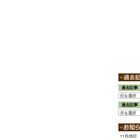
過去記事
過去記事
11月26日