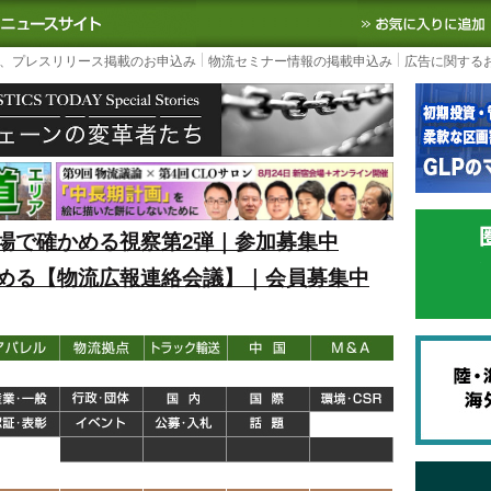
S TODAY｜国内最大の物流ニュースサイト
3PL, SCMなど国内外の最新の物流
、プレスリリース掲載のお申込み
物流セミナー情報の掲載申込み
広告に関する
場で確かめる視察第2弾｜参加募集中
める【物流広報連絡会議】｜会員募集中