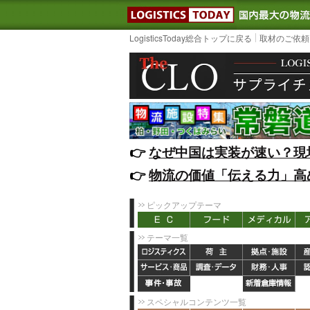
LOGISTIC
LogisticsToday総合トップに戻る
取材のご依頼
👉️
なぜ中国は実装が速い？現
👉️
物流の価値「伝える力」高
ピックアップテーマ
テーマ一覧
スペシャルコンテンツ一覧