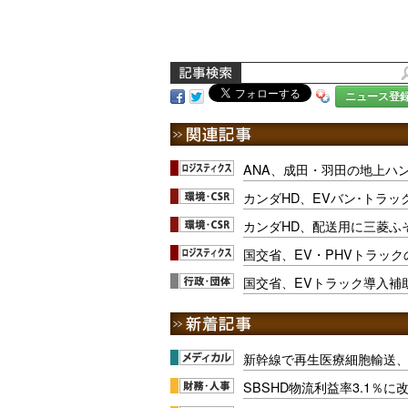
ニュース登
ANA、成田・羽田の地上ハ
カンダHD、EVバン･トラッ
カンダHD、配送用に三菱ふそ
国交省、EV・PHVトラッ
国交省、EVトラック導入補
新幹線で再生医療細胞輸送
SBSHD物流利益率3.1％