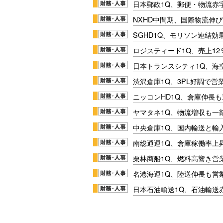
日本郵政1Q、郵便・物流赤
NXHD中間期、国際物流伸び
SGHD1Q、モリソン連結効
ロジスティード1Q、売上1
日本トランスシティ1Q、海
渋沢倉庫1Q、3PL好調で営
ニッコンHD1Q、倉庫伸長
ヤマタネ1Q、物流増収も一
中央倉庫1Q、国内輸送と輸
南総通運1Q、倉庫稼働率上
栗林商船1Q、燃料高響き営
名港海運1Q、陸送伸長も営業
日本石油輸送1Q、石油輸送