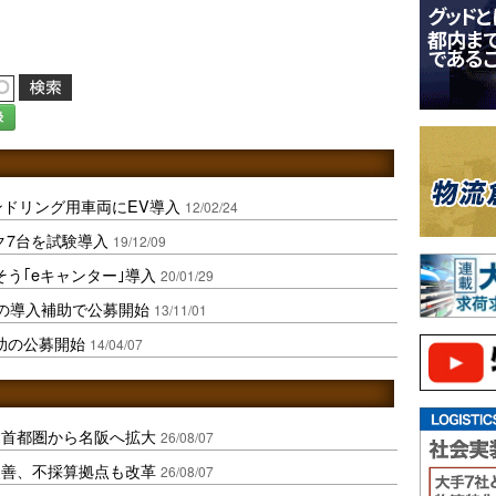
録
ンドリング用車両にEV導入
12/02/24
ク7台を試験導入
19/12/09
う｢eキャンター｣導入
20/01/29
クの導入補助で公募開始
13/11/01
助の公募開始
14/04/07
、首都圏から名阪へ拡大
26/08/07
に改善、不採算拠点も改革
26/08/07