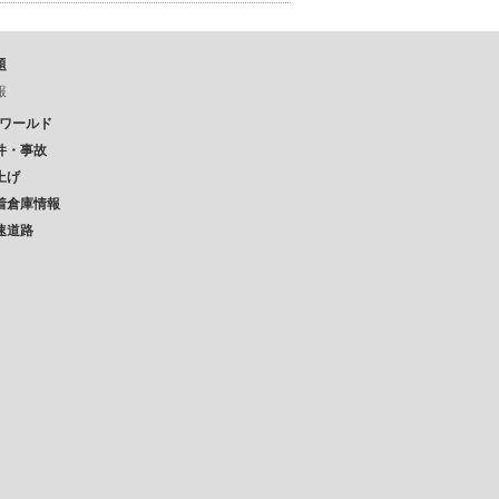
題
報
Pワールド
件・事故
上げ
着倉庫情報
速道路