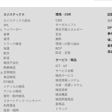
ロジスティクス
環境・CSR
話
ロジスティクス総合
CSR
短
モーダルシフト
3PL
D
フォワーダー
再生可能エネルギー
の
事
倉庫
安全
港湾
燃料
値
トラック輸送
環境への取り組み
新
海運
BCP
高
防災・災害
航空
鉄道
サービス・商品
物流子会社
ICT・IoT
静脈物流
サービス全般
災害物流
ンネ
物流サービス
食品物流
物流情報システム
EC物流
生産・流通システム
メディカル物流
物流資材
アパレル物流
物流機器
都市・館内物流
物流関連商品
スタートアップ･ベンチャー
新商品
利用運送
トラック
貿易・税関